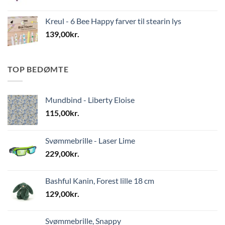
Kreul - 6 Bee Happy farver til stearin lys
139,00
kr.
TOP BEDØMTE
Mundbind - Liberty Eloise
115,00
kr.
Svømmebrille - Laser Lime
229,00
kr.
Bashful Kanin, Forest lille 18 cm
129,00
kr.
Svømmebrille, Snappy