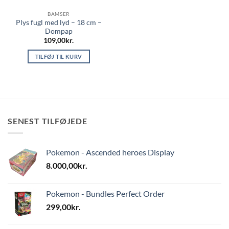
BAMSER
Plys fugl med lyd – 18 cm –
Dompap
109,00
kr.
TILFØJ TIL KURV
SENEST TILFØJEDE
Pokemon - Ascended heroes Display
8.000,00
kr.
Pokemon - Bundles Perfect Order
299,00
kr.