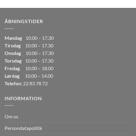
pris
pris
var:
er:
249,00kr..
165,00kr..
ÅBNINGSTIDER
Mandag
10.00 – 17.30
Tirsdag
10.00 – 17.30
Onsdag
10.00 – 17.30
Torsdag
10.00 – 17.30
Fredag
10.00 – 18.00
Lørdag
10.00 – 14.00
Telefon:
22 83 78 72
INFORMATION
Om os
Persondatapolitik