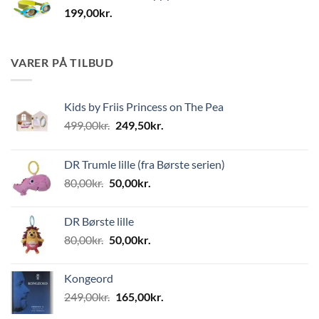
199,00
kr.
VARER PÅ TILBUD
Kids by Friis Princess on The Pea
Den
Den
499,00
kr.
249,50
kr.
oprindelige
aktuelle
pris
pris
DR Trumle lille (fra Børste serien)
var:
er:
Den
Den
80,00
kr.
50,00
kr.
499,00kr..
249,50kr..
oprindelige
aktuelle
pris
pris
DR Børste lille
var:
er:
Den
Den
80,00
kr.
50,00
kr.
80,00kr..
50,00kr..
oprindelige
aktuelle
pris
pris
Kongeord
var:
er:
Den
Den
249,00
kr.
165,00
kr.
80,00kr..
50,00kr..
oprindelige
aktuelle