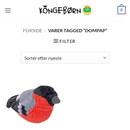
Fortsæt
0
til
indhold
FORSIDE
/
VARER TAGGED “DOMPAP”
FILTER