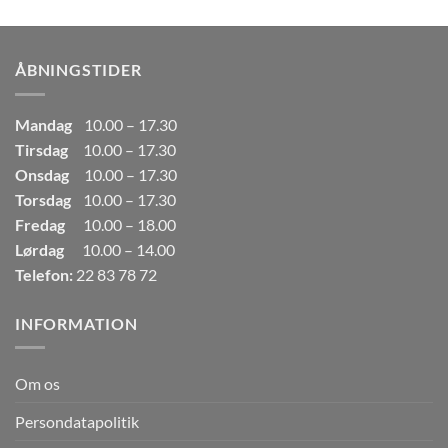
pris
pris
var:
er:
249,00kr..
165,00kr..
ÅBNINGSTIDER
Mandag
10.00 – 17.30
Tirsdag
10.00 – 17.30
Onsdag
10.00 – 17.30
Torsdag
10.00 – 17.30
Fredag
10.00 – 18.00
Lørdag
10.00 – 14.00
Telefon:
22 83 78 72
INFORMATION
Om os
Persondatapolitik