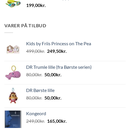
199,00
kr.
VARER PÅ TILBUD
Kids by Friis Princess on The Pea
Den
Den
499,00
kr.
249,50
kr.
oprindelige
aktuelle
pris
pris
DR Trumle lille (fra Børste serien)
var:
er:
Den
Den
80,00
kr.
50,00
kr.
499,00kr..
249,50kr..
oprindelige
aktuelle
pris
pris
DR Børste lille
var:
er:
Den
Den
80,00
kr.
50,00
kr.
80,00kr..
50,00kr..
oprindelige
aktuelle
pris
pris
Kongeord
var:
er:
Den
Den
249,00
kr.
165,00
kr.
80,00kr..
50,00kr..
oprindelige
aktuelle