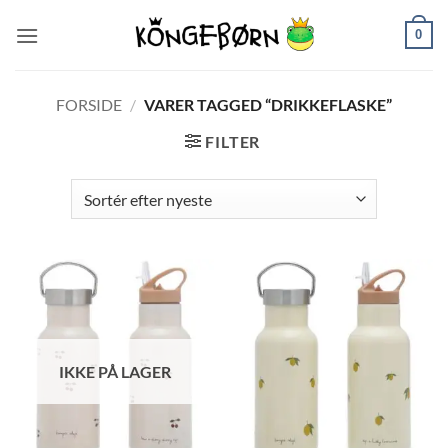
Fortsæt
0
til
indhold
FORSIDE
/
VARER TAGGED “DRIKKEFLASKE”
FILTER
IKKE PÅ LAGER