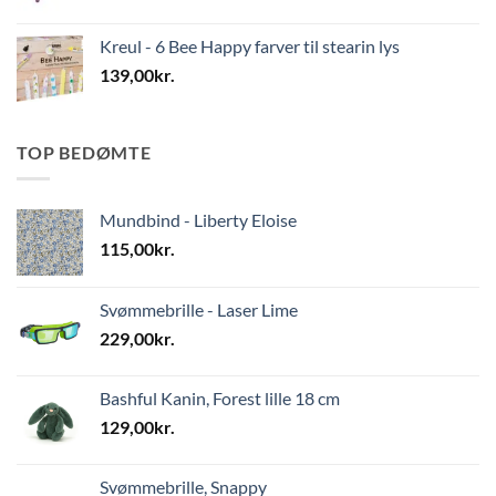
Kreul - 6 Bee Happy farver til stearin lys
139,00
kr.
TOP BEDØMTE
Mundbind - Liberty Eloise
115,00
kr.
Svømmebrille - Laser Lime
229,00
kr.
Bashful Kanin, Forest lille 18 cm
129,00
kr.
Svømmebrille, Snappy