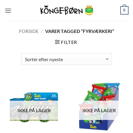
Fortsæt
0
til
indhold
FORSIDE
/
VARER TAGGED “FYRVÆRKERI”
FILTER
IKKE PÅ LAGER
IKKE PÅ LAGER