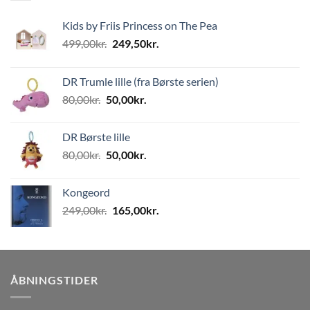
Kids by Friis Princess on The Pea
Den
Den
499,00
kr.
249,50
kr.
oprindelige
aktuelle
pris
pris
DR Trumle lille (fra Børste serien)
var:
er:
Den
Den
80,00
kr.
50,00
kr.
499,00kr..
249,50kr..
oprindelige
aktuelle
pris
pris
DR Børste lille
var:
er:
Den
Den
80,00
kr.
50,00
kr.
80,00kr..
50,00kr..
oprindelige
aktuelle
pris
pris
Kongeord
var:
er:
Den
Den
249,00
kr.
165,00
kr.
80,00kr..
50,00kr..
oprindelige
aktuelle
pris
pris
var:
er:
249,00kr..
165,00kr..
ÅBNINGSTIDER