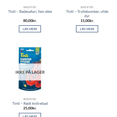
BADETØJ
BADETØJ
Tinti – Tryllebomber, vilde
Tinti – Badesafari, fem dele
dyr
80,00
kr.
15,00
kr.
LÆS MERE
LÆS MERE
IKKE PÅ LAGER
BADETØJ
Tinti – Rødt knitrebad
25,00
kr.
LÆS MERE