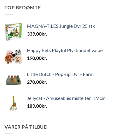
TOP BEDØMTE
MAGNA-TILES Jungle Dyr 25 stk
339,00
kr.
Happy Pets Playful Plyshundehvalpe
190,00
kr.
Little Dutch - Pop-up Dyr - Farm
270,00
kr.
Jellycat - Amuseables mistelten, 19 cm
189,00
kr.
VARER PÅ TILBUD