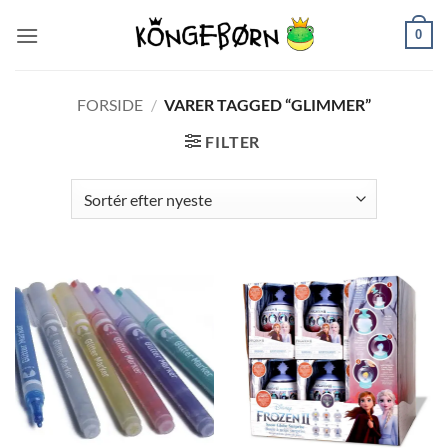
Fortsæt
0
til
indhold
FORSIDE
/
VARER TAGGED “GLIMMER”
FILTER