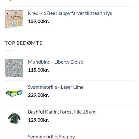
Kreul - 6 Bee Happy farver til stearin lys
139,00
kr.
TOP BEDØMTE
Mundbind - Liberty Eloise
115,00
kr.
Svømmebrille - Laser Lime
229,00
kr.
Bashful Kanin, Forest lille 18 cm
129,00
kr.
Svømmebrille, Snappy