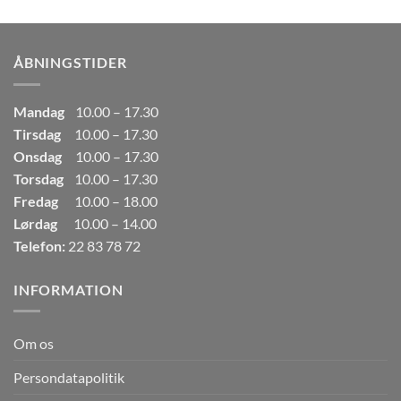
pris
pris
var:
er:
249,00kr..
165,00kr..
ÅBNINGSTIDER
Mandag
10.00 – 17.30
Tirsdag
10.00 – 17.30
Onsdag
10.00 – 17.30
Torsdag
10.00 – 17.30
Fredag
10.00 – 18.00
Lørdag
10.00 – 14.00
Telefon:
22 83 78 72
INFORMATION
Om os
Persondatapolitik