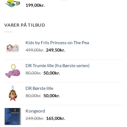
199,00
kr.
VARER PÅ TILBUD
Kids by Friis Princess on The Pea
Den
Den
499,00
kr.
249,50
kr.
oprindelige
aktuelle
pris
pris
DR Trumle lille (fra Børste serien)
var:
er:
Den
Den
80,00
kr.
50,00
kr.
499,00kr..
249,50kr..
oprindelige
aktuelle
pris
pris
DR Børste lille
var:
er:
Den
Den
80,00
kr.
50,00
kr.
80,00kr..
50,00kr..
oprindelige
aktuelle
pris
pris
Kongeord
var:
er:
Den
Den
249,00
kr.
165,00
kr.
80,00kr..
50,00kr..
oprindelige
aktuelle