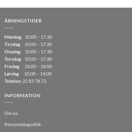
pris
pris
var:
er:
249,00kr..
165,00kr..
ÅBNINGSTIDER
Mandag
10.00 – 17.30
Tirsdag
10.00 – 17.30
Onsdag
10.00 – 17.30
Torsdag
10.00 – 17.30
Fredag
10.00 – 18.00
Lørdag
10.00 – 14.00
Telefon:
22 83 78 72
INFORMATION
Om os
Persondatapolitik