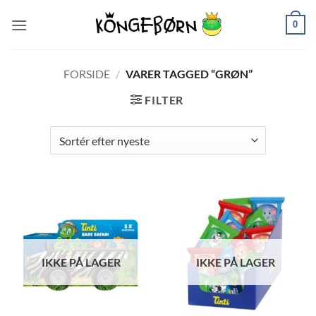
Fortsæt
0
til
indhold
FORSIDE
/
VARER TAGGED “GRØN”
FILTER
IKKE PÅ LAGER
IKKE PÅ LAGER