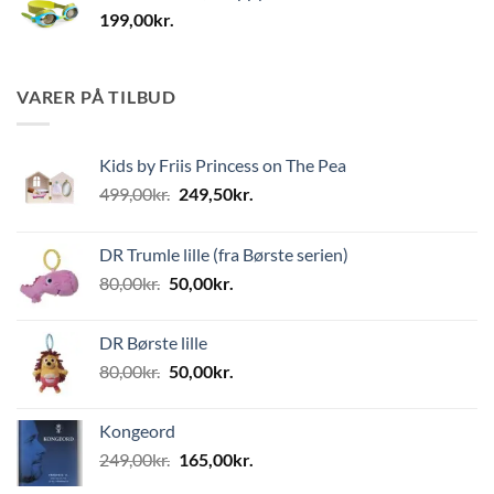
199,00
kr.
VARER PÅ TILBUD
Kids by Friis Princess on The Pea
Den
Den
499,00
kr.
249,50
kr.
oprindelige
aktuelle
pris
pris
DR Trumle lille (fra Børste serien)
var:
er:
Den
Den
80,00
kr.
50,00
kr.
499,00kr..
249,50kr..
oprindelige
aktuelle
pris
pris
DR Børste lille
var:
er:
Den
Den
80,00
kr.
50,00
kr.
80,00kr..
50,00kr..
oprindelige
aktuelle
pris
pris
Kongeord
var:
er:
Den
Den
249,00
kr.
165,00
kr.
80,00kr..
50,00kr..
oprindelige
aktuelle