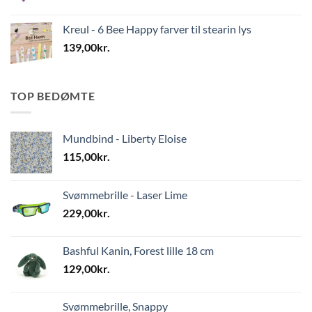
Kreul - 6 Bee Happy farver til stearin lys
139,00
kr.
TOP BEDØMTE
Mundbind - Liberty Eloise
115,00
kr.
Svømmebrille - Laser Lime
229,00
kr.
Bashful Kanin, Forest lille 18 cm
129,00
kr.
Svømmebrille, Snappy