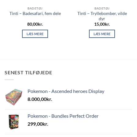
BADETØJ
BADETØJ
Tinti – Tryllebomber, vilde
Tinti – Badesafari, fem dele
dyr
80,00
kr.
15,00
kr.
LÆS MERE
LÆS MERE
SENEST TILFØJEDE
Pokemon - Ascended heroes Display
8.000,00
kr.
Pokemon - Bundles Perfect Order
299,00
kr.