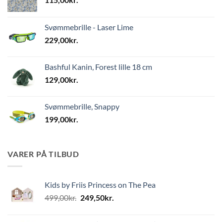
Svømmebrille - Laser Lime
229,00
kr.
Bashful Kanin, Forest lille 18 cm
129,00
kr.
Svømmebrille, Snappy
199,00
kr.
VARER PÅ TILBUD
Kids by Friis Princess on The Pea
Den
Den
499,00
kr.
249,50
kr.
oprindelige
aktuelle
pris
pris