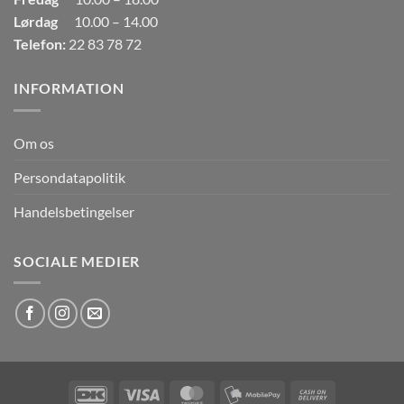
Lørdag
10.00 – 14.00
Telefon:
22 83 78 72
INFORMATION
Om os
Persondatapolitik
Handelsbetingelser
SOCIALE MEDIER
DanKort
Visa
MasterCard
MobilePay
Cash