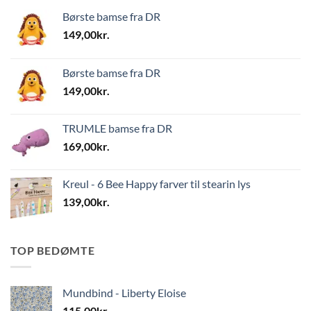
Børste bamse fra DR
149,00
kr.
Børste bamse fra DR
149,00
kr.
TRUMLE bamse fra DR
169,00
kr.
Kreul - 6 Bee Happy farver til stearin lys
139,00
kr.
TOP BEDØMTE
Mundbind - Liberty Eloise
115,00
kr.