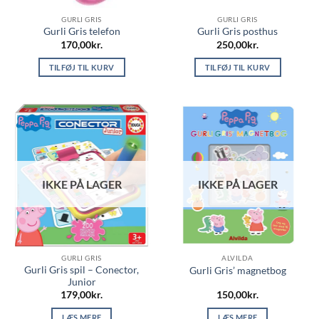
GURLI GRIS
GURLI GRIS
Gurli Gris telefon
Gurli Gris posthus
170,00
kr.
250,00
kr.
TILFØJ TIL KURV
TILFØJ TIL KURV
IKKE PÅ LAGER
IKKE PÅ LAGER
GURLI GRIS
ALVILDA
Gurli Gris spil – Conector,
Gurli Gris’ magnetbog
Junior
179,00
kr.
150,00
kr.
LÆS MERE
LÆS MERE