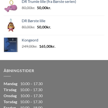
DR Trumle lille (fra Børste serien)
var:
er:
Den
Den
80,00
kr.
50,00
kr.
499,00kr..
249,50kr..
oprindelige
aktuelle
pris
pris
DR Børste lille
var:
er:
Den
Den
80,00
kr.
50,00
kr.
80,00kr..
50,00kr..
oprindelige
aktuelle
pris
pris
Kongeord
var:
er:
Den
Den
249,00
kr.
165,00
kr.
80,00kr..
50,00kr..
oprindelige
aktuelle
pris
pris
var:
er:
249,00kr..
165,00kr..
ÅBNINGSTIDER
Mandag
10.00 – 17.30
Tirsdag
10.00 – 17.30
Onsdag
10.00 – 17.30
Torsdag
10.00 – 17.30
Fredag
10.00 – 18.00