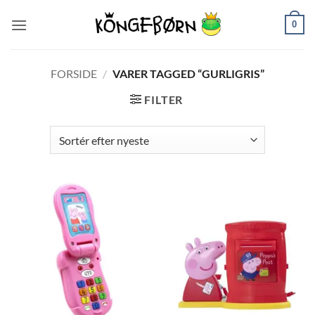
Fortsæt
0
til
indhold
FORSIDE
/
VARER TAGGED “GURLIGRIS”
FILTER