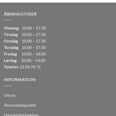
var:
er:
249,00kr..
165,00kr..
ÅBNINGSTIDER
Mandag
10.00 – 17.30
Tirsdag
10.00 – 17.30
Onsdag
10.00 – 17.30
Torsdag
10.00 – 17.30
Fredag
10.00 – 18.00
Lørdag
10.00 – 14.00
Telefon:
22 83 78 72
INFORMATION
Om os
Persondatapolitik
Handelsbetingelser