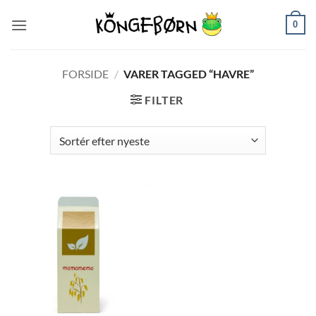
Fortsæt
0
til
indhold
FORSIDE
/
VARER TAGGED “HAVRE”
FILTER