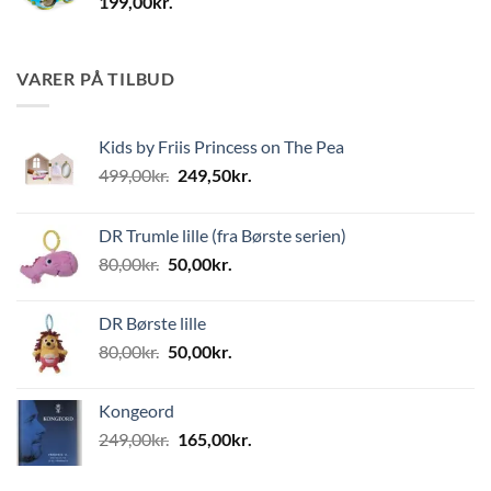
199,00
kr.
VARER PÅ TILBUD
Kids by Friis Princess on The Pea
Den
Den
499,00
kr.
249,50
kr.
oprindelige
aktuelle
pris
pris
DR Trumle lille (fra Børste serien)
var:
er:
Den
Den
80,00
kr.
50,00
kr.
499,00kr..
249,50kr..
oprindelige
aktuelle
pris
pris
DR Børste lille
var:
er:
Den
Den
80,00
kr.
50,00
kr.
80,00kr..
50,00kr..
oprindelige
aktuelle
pris
pris
Kongeord
var:
er:
Den
Den
249,00
kr.
165,00
kr.
80,00kr..
50,00kr..
oprindelige
aktuelle
pris
pris