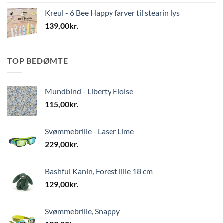
Kreul - 6 Bee Happy farver til stearin lys
139,00
kr.
TOP BEDØMTE
Mundbind - Liberty Eloise
115,00
kr.
Svømmebrille - Laser Lime
229,00
kr.
Bashful Kanin, Forest lille 18 cm
129,00
kr.
Svømmebrille, Snappy