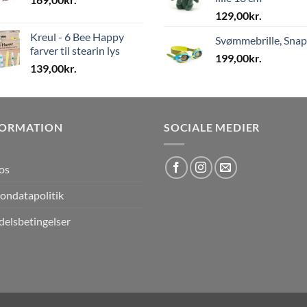
129,00
kr.
Kreul - 6 Bee Happy
Svømmebrille, Sna
farver til stearin lys
199,00
kr.
139,00
kr.
FORMATION
SOCIALE MEDIER
os
ondatapolitik
elsbetingelser