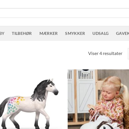
BY
TILBEHØR
MÆRKER
SMYKKER
UDSALG
GAVE
Sor
Viser 4 resultater
eft
sen