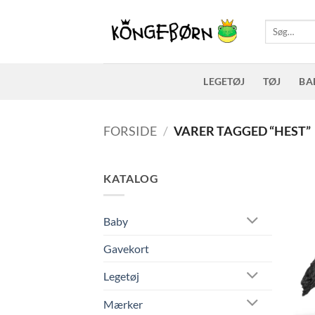
Fortsæt
til
Søg
efter:
indhold
LEGETØJ
TØJ
BA
FORSIDE
/
VARER TAGGED “HEST”
KATALOG
Baby
Gavekort
Legetøj
Mærker