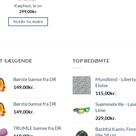
Kæphest, brun
299,00
kr.
TILFØJ TIL KURV
ST SÆLGENDE
TOP BEDØMTE
Børste bamse fra DR
Mundbind - Liberty
Eloise
149,00
kr.
115,00
kr.
Børste bamse fra DR
Svømmebrille - Las
Lime
149,00
kr.
229,00
kr.
TRUMLE bamse fra DR
Bashful Kanin, Fore
lille 18 cm
169,00
kr.