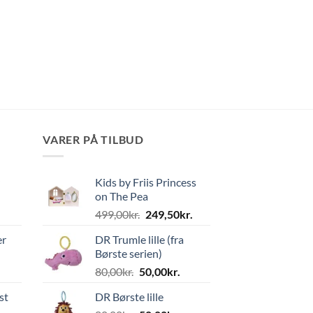
VARER PÅ TILBUD
Kids by Friis Princess
on The Pea
Den
Den
499,00
kr.
249,50
kr.
oprindelige
aktuelle
er
DR Trumle lille (fra
pris
pris
Børste serien)
var:
er:
Den
Den
80,00
kr.
50,00
kr.
499,00kr..
249,50kr..
oprindelige
aktuelle
st
DR Børste lille
pris
pris