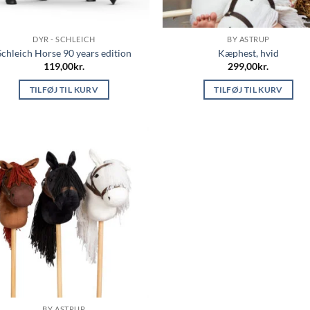
DYR - SCHLEICH
BY ASTRUP
Schleich Horse 90 years edition
Kæphest, hvid
119,00
kr.
299,00
kr.
TILFØJ TIL KURV
TILFØJ TIL KURV
BY ASTRUP