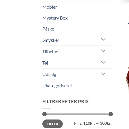
Møbler
Mystery Box
Påske
Smykker
Tilbehør
Tøj
Udsalg
Ukategoriseret
FILTRER EFTER PRIS
Mindste
Højeste
Pris:
110kr.
—
300kr.
FILTER
pris
pris