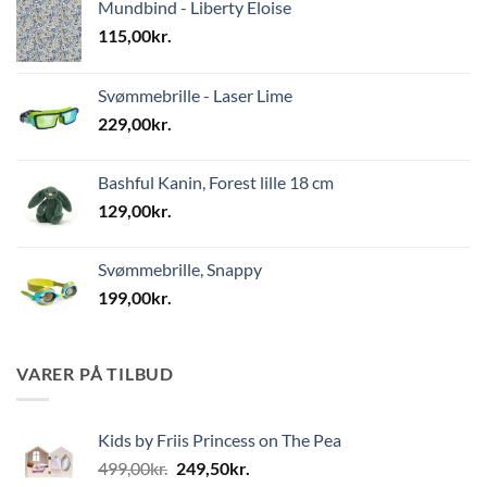
Mundbind - Liberty Eloise
115,00
kr.
Svømmebrille - Laser Lime
229,00
kr.
Bashful Kanin, Forest lille 18 cm
129,00
kr.
Svømmebrille, Snappy
199,00
kr.
VARER PÅ TILBUD
Kids by Friis Princess on The Pea
Den
Den
499,00
kr.
249,50
kr.