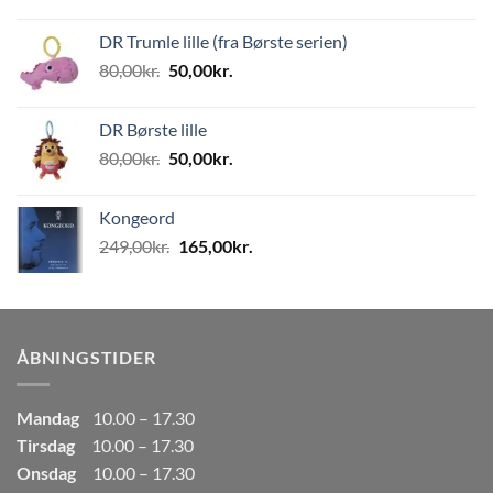
oprindelige
aktuelle
pris
pris
DR Trumle lille (fra Børste serien)
var:
er:
Den
Den
80,00
kr.
50,00
kr.
499,00kr..
249,50kr..
oprindelige
aktuelle
pris
pris
DR Børste lille
var:
er:
Den
Den
80,00
kr.
50,00
kr.
80,00kr..
50,00kr..
oprindelige
aktuelle
pris
pris
Kongeord
var:
er:
Den
Den
249,00
kr.
165,00
kr.
80,00kr..
50,00kr..
oprindelige
aktuelle
pris
pris
var:
er:
249,00kr..
165,00kr..
ÅBNINGSTIDER
Mandag
10.00 – 17.30
Tirsdag
10.00 – 17.30
Onsdag
10.00 – 17.30