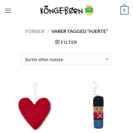
Fortsæt
0
til
indhold
FORSIDE
/
VARER TAGGED “HJERTE”
FILTER