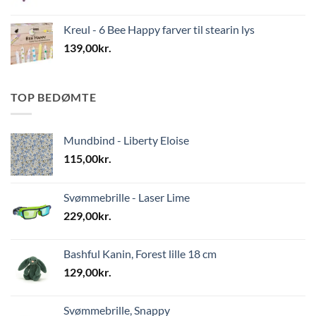
Kreul - 6 Bee Happy farver til stearin lys
139,00
kr.
TOP BEDØMTE
Mundbind - Liberty Eloise
115,00
kr.
Svømmebrille - Laser Lime
229,00
kr.
Bashful Kanin, Forest lille 18 cm
129,00
kr.
Svømmebrille, Snappy