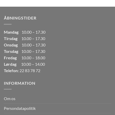
pris
pris
var:
er:
249,00kr..
165,00kr..
ÅBNINGSTIDER
Mandag
10.00 – 17.30
Tirsdag
10.00 – 17.30
Onsdag
10.00 – 17.30
Torsdag
10.00 – 17.30
Fredag
10.00 – 18.00
Lørdag
10.00 – 14.00
Telefon:
22 83 78 72
INFORMATION
Om os
Persondatapolitik