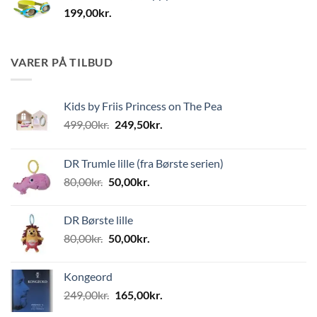
199,00
kr.
VARER PÅ TILBUD
Kids by Friis Princess on The Pea
Den
Den
499,00
kr.
249,50
kr.
oprindelige
aktuelle
pris
pris
DR Trumle lille (fra Børste serien)
var:
er:
Den
Den
80,00
kr.
50,00
kr.
499,00kr..
249,50kr..
oprindelige
aktuelle
pris
pris
DR Børste lille
var:
er:
Den
Den
80,00
kr.
50,00
kr.
80,00kr..
50,00kr..
oprindelige
aktuelle
pris
pris
Kongeord
var:
er:
Den
Den
249,00
kr.
165,00
kr.
80,00kr..
50,00kr..
oprindelige
aktuelle