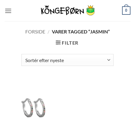
Fortsæt
0
til
indhold
FORSIDE
/
VARER TAGGED “JASMIN”
FILTER