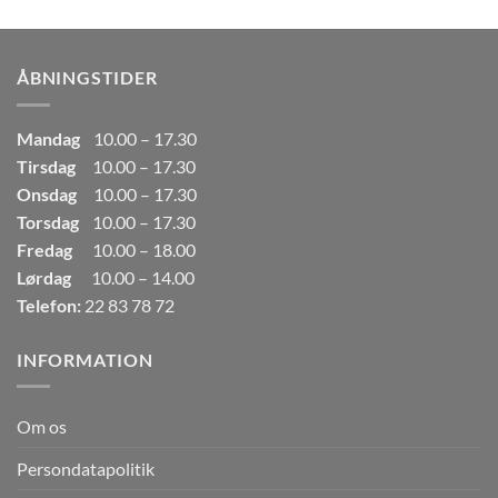
pris
pris
var:
er:
249,00kr..
165,00kr..
ÅBNINGSTIDER
Mandag
10.00 – 17.30
Tirsdag
10.00 – 17.30
Onsdag
10.00 – 17.30
Torsdag
10.00 – 17.30
Fredag
10.00 – 18.00
Lørdag
10.00 – 14.00
Telefon:
22 83 78 72
INFORMATION
Om os
Persondatapolitik