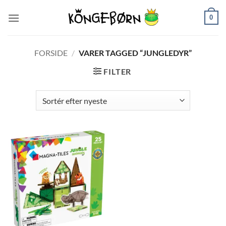
Fortsæt
0
til
indhold
FORSIDE
/
VARER TAGGED “JUNGLEDYR”
FILTER