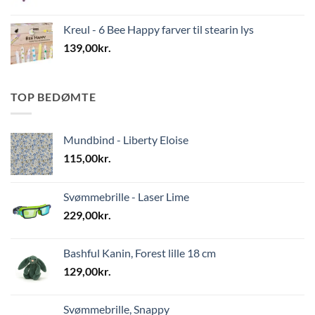
Kreul - 6 Bee Happy farver til stearin lys
139,00
kr.
TOP BEDØMTE
Mundbind - Liberty Eloise
115,00
kr.
Svømmebrille - Laser Lime
229,00
kr.
Bashful Kanin, Forest lille 18 cm
129,00
kr.
Svømmebrille, Snappy