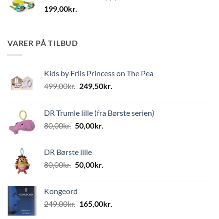
199,00
kr.
VARER PÅ TILBUD
Kids by Friis Princess on The Pea
Den
Den
499,00
kr.
249,50
kr.
oprindelige
aktuelle
pris
pris
DR Trumle lille (fra Børste serien)
var:
er:
Den
Den
80,00
kr.
50,00
kr.
499,00kr..
249,50kr..
oprindelige
aktuelle
pris
pris
DR Børste lille
var:
er:
Den
Den
80,00
kr.
50,00
kr.
80,00kr..
50,00kr..
oprindelige
aktuelle
pris
pris
Kongeord
var:
er:
Den
Den
249,00
kr.
165,00
kr.
80,00kr..
50,00kr..
oprindelige
aktuelle