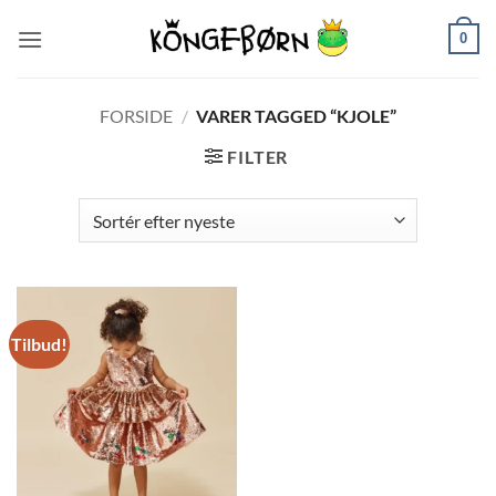
Fortsæt
0
til
indhold
FORSIDE
/
VARER TAGGED “KJOLE”
FILTER
Tilbud!