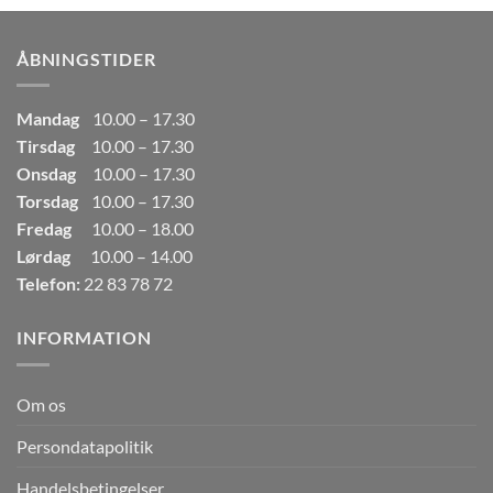
var:
er:
249,00kr..
165,00kr..
ÅBNINGSTIDER
Mandag
10.00 – 17.30
Tirsdag
10.00 – 17.30
Onsdag
10.00 – 17.30
Torsdag
10.00 – 17.30
Fredag
10.00 – 18.00
Lørdag
10.00 – 14.00
Telefon:
22 83 78 72
INFORMATION
Om os
Persondatapolitik
Handelsbetingelser