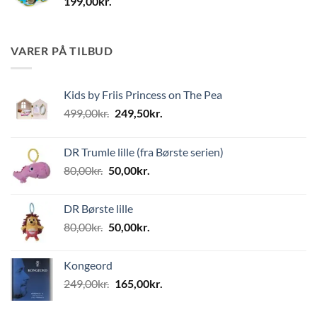
199,00
kr.
VARER PÅ TILBUD
Kids by Friis Princess on The Pea
Den
Den
499,00
kr.
249,50
kr.
oprindelige
aktuelle
pris
pris
DR Trumle lille (fra Børste serien)
var:
er:
Den
Den
80,00
kr.
50,00
kr.
499,00kr..
249,50kr..
oprindelige
aktuelle
pris
pris
DR Børste lille
var:
er:
Den
Den
80,00
kr.
50,00
kr.
80,00kr..
50,00kr..
oprindelige
aktuelle
pris
pris
Kongeord
var:
er:
Den
Den
249,00
kr.
165,00
kr.
80,00kr..
50,00kr..
oprindelige
aktuelle
pris
pris