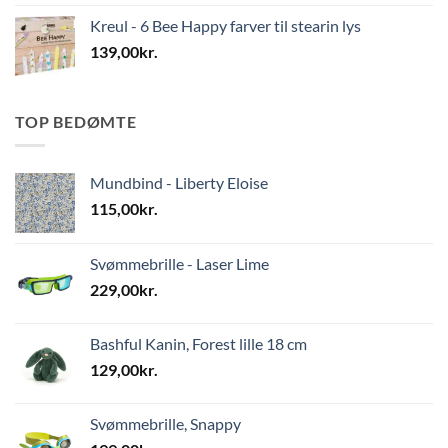
Kreul - 6 Bee Happy farver til stearin lys
139,00
kr.
TOP BEDØMTE
Mundbind - Liberty Eloise
115,00
kr.
Svømmebrille - Laser Lime
229,00
kr.
Bashful Kanin, Forest lille 18 cm
129,00
kr.
Svømmebrille, Snappy