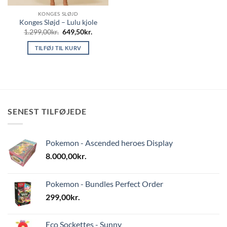
KONGES SLØJD
Konges Sløjd – Lulu kjole
Den
Den
1.299,00
kr.
649,50
kr.
oprindelige
aktuelle
pris
pris
TILFØJ TIL KURV
var:
er:
1.299,00kr..
649,50kr..
SENEST TILFØJEDE
Pokemon - Ascended heroes Display
8.000,00
kr.
Pokemon - Bundles Perfect Order
299,00
kr.
Eco Sockettes - Sunny