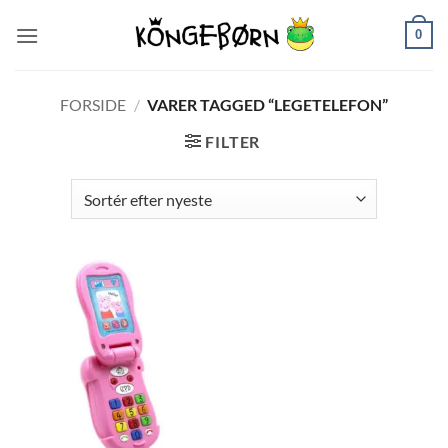
Fortsæt
0
til
indhold
FORSIDE
/
VARER TAGGED “LEGETELEFON”
FILTER