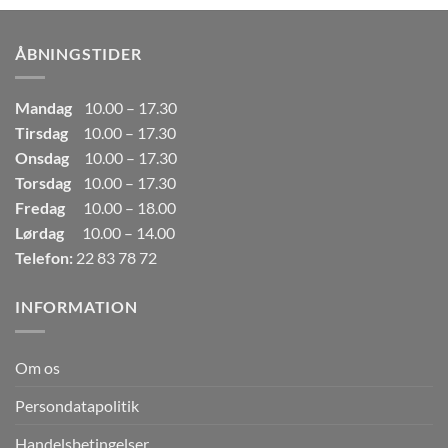
var:
er:
249,00kr..
165,00kr..
ÅBNINGSTIDER
Mandag
10.00 – 17.30
Tirsdag
10.00 – 17.30
Onsdag
10.00 – 17.30
Torsdag
10.00 – 17.30
Fredag
10.00 – 18.00
Lørdag
10.00 – 14.00
Telefon:
22 83 78 72
INFORMATION
Om os
Persondatapolitik
Handelsbetingelser