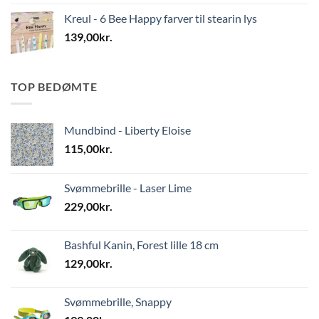
Kreul - 6 Bee Happy farver til stearin lys
139,00
kr.
TOP BEDØMTE
Mundbind - Liberty Eloise
115,00
kr.
Svømmebrille - Laser Lime
229,00
kr.
Bashful Kanin, Forest lille 18 cm
129,00
kr.
Svømmebrille, Snappy