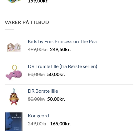
199,00
kr.
VARER PÅ TILBUD
Kids by Friis Princess on The Pea
Den
Den
499,00
kr.
249,50
kr.
oprindelige
aktuelle
pris
pris
DR Trumle lille (fra Børste serien)
var:
er:
Den
Den
80,00
kr.
50,00
kr.
499,00kr..
249,50kr..
oprindelige
aktuelle
pris
pris
DR Børste lille
var:
er:
Den
Den
80,00
kr.
50,00
kr.
80,00kr..
50,00kr..
oprindelige
aktuelle
pris
pris
Kongeord
var:
er:
Den
Den
249,00
kr.
165,00
kr.
80,00kr..
50,00kr..
oprindelige
aktuelle
pris
pris