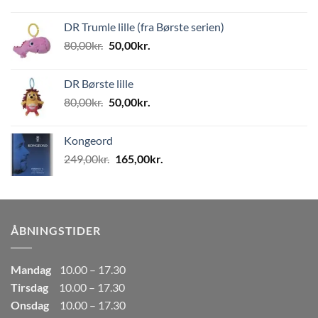
oprindelige
aktuelle
pris
pris
DR Trumle lille (fra Børste serien)
var:
er:
Den
Den
80,00
kr.
50,00
kr.
499,00kr..
249,50kr..
oprindelige
aktuelle
pris
pris
DR Børste lille
var:
er:
Den
Den
80,00
kr.
50,00
kr.
80,00kr..
50,00kr..
oprindelige
aktuelle
pris
pris
Kongeord
var:
er:
Den
Den
249,00
kr.
165,00
kr.
80,00kr..
50,00kr..
oprindelige
aktuelle
pris
pris
var:
er:
249,00kr..
165,00kr..
ÅBNINGSTIDER
Mandag
10.00 – 17.30
Tirsdag
10.00 – 17.30
Onsdag
10.00 – 17.30