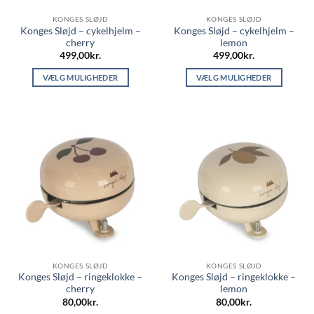
KONGES SLØJD
KONGES SLØJD
Konges Sløjd – cykelhjelm –
Konges Sløjd – cykelhjelm –
cherry
lemon
499,00
kr.
499,00
kr.
VÆLG MULIGHEDER
VÆLG MULIGHEDER
Dette
Dette
vare
vare
har
har
flere
flere
varianter.
varianter.
Mulighederne
Mulighederne
kan
kan
vælges
vælges
på
på
varesiden
varesiden
KONGES SLØJD
KONGES SLØJD
Konges Sløjd – ringeklokke –
Konges Sløjd – ringeklokke –
cherry
lemon
80,00
kr.
80,00
kr.