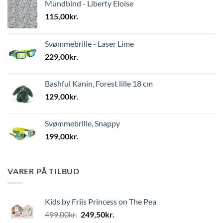
Mundbind - Liberty Eloise
115,00
kr.
Svømmebrille - Laser Lime
229,00
kr.
Bashful Kanin, Forest lille 18 cm
129,00
kr.
Svømmebrille, Snappy
199,00
kr.
VARER PÅ TILBUD
Kids by Friis Princess on The Pea
Den
Den
499,00
kr.
249,50
kr.