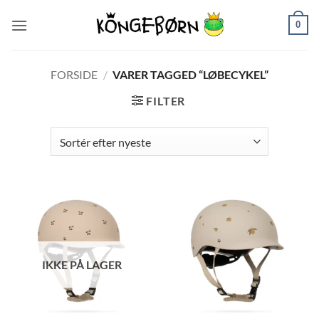
Fortsæt
0
til
indhold
FORSIDE
/
VARER TAGGED “LØBECYKEL”
FILTER
IKKE PÅ LAGER