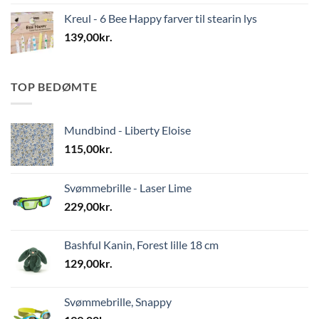
Kreul - 6 Bee Happy farver til stearin lys
139,00
kr.
TOP BEDØMTE
Mundbind - Liberty Eloise
115,00
kr.
Svømmebrille - Laser Lime
229,00
kr.
Bashful Kanin, Forest lille 18 cm
129,00
kr.
Svømmebrille, Snappy