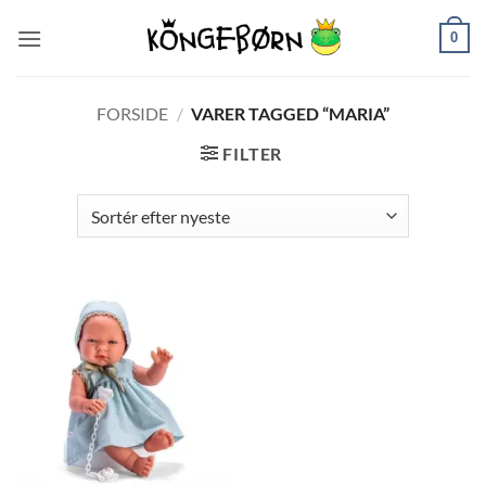
Fortsæt
0
til
indhold
FORSIDE
/
VARER TAGGED “MARIA”
FILTER