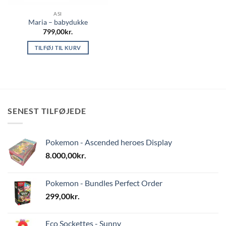
ASI
Maria – babydukke
799,00
kr.
TILFØJ TIL KURV
SENEST TILFØJEDE
Pokemon - Ascended heroes Display
8.000,00
kr.
Pokemon - Bundles Perfect Order
299,00
kr.
Eco Sockettes - Sunny