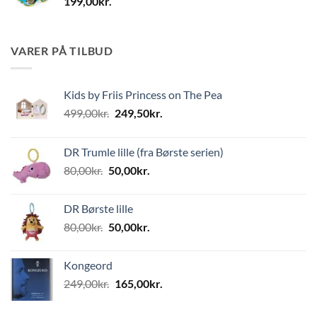
199,00
kr.
VARER PÅ TILBUD
Kids by Friis Princess on The Pea
Den
Den
499,00
kr.
249,50
kr.
oprindelige
aktuelle
pris
pris
DR Trumle lille (fra Børste serien)
var:
er:
Den
Den
80,00
kr.
50,00
kr.
499,00kr..
249,50kr..
oprindelige
aktuelle
pris
pris
DR Børste lille
var:
er:
Den
Den
80,00
kr.
50,00
kr.
80,00kr..
50,00kr..
oprindelige
aktuelle
pris
pris
Kongeord
var:
er:
Den
Den
249,00
kr.
165,00
kr.
80,00kr..
50,00kr..
oprindelige
aktuelle
pris
pris