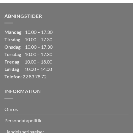
var:
er:
249,00kr..
165,00kr..
ÅBNINGSTIDER
Mandag
10.00 – 17.30
Tirsdag
10.00 – 17.30
Onsdag
10.00 – 17.30
Torsdag
10.00 – 17.30
Fredag
10.00 – 18.00
Lørdag
10.00 – 14.00
Telefon:
22 83 78 72
INFORMATION
Om os
Persondatapolitik
Handelsbetingelser