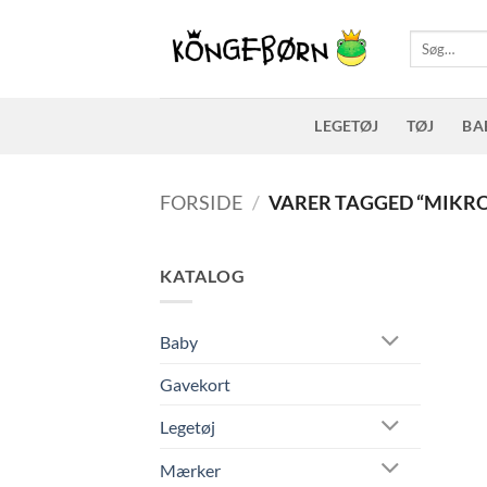
Fortsæt
til
Søg
efter:
indhold
LEGETØJ
TØJ
BA
FORSIDE
/
VARER TAGGED “MIKR
KATALOG
Baby
Gavekort
Legetøj
Mærker