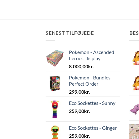
SENEST TILFØJEDE
BE
Pokemon - Ascended
heroes Display
8.000,00
kr.
Pokemon - Bundles
Perfect Order
299,00
kr.
Eco Sockettes - Sunny
259,00
kr.
Eco Sockettes - Ginger
259,00
kr.