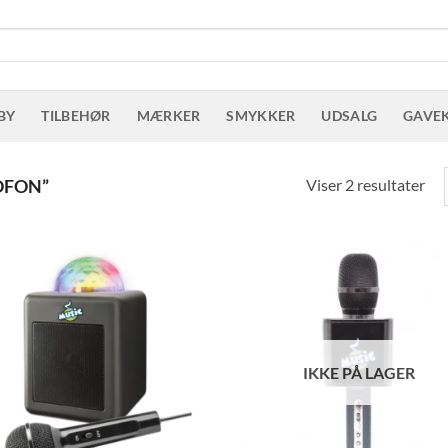
BY
TILBEHØR
MÆRKER
SMYKKER
UDSALG
GAVE
Sor
Viser 2 resultater
OFON”
eft
sen
IKKE PÅ LAGER