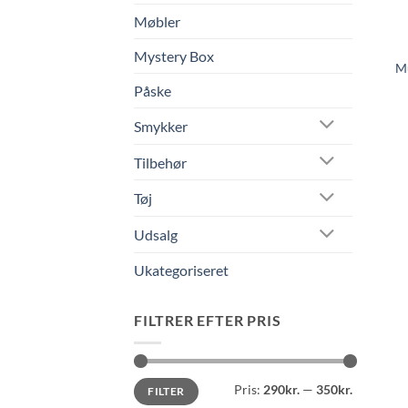
Møbler
Mystery Box
Mu
Påske
Smykker
Tilbehør
Tøj
Udsalg
Ukategoriseret
FILTRER EFTER PRIS
Mindste
Højeste
Pris:
290kr.
—
350kr.
FILTER
pris
pris