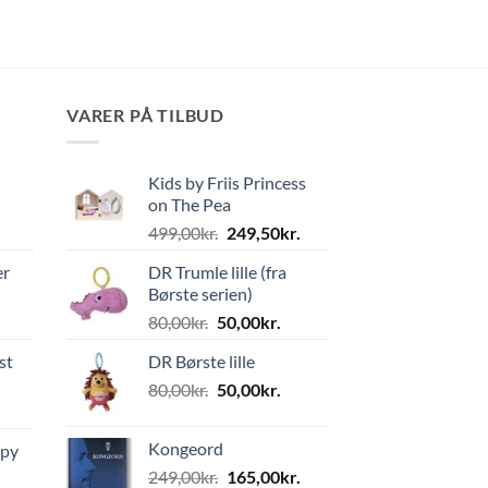
VARER PÅ TILBUD
Kids by Friis Princess
on The Pea
Den
Den
499,00
kr.
249,50
kr.
oprindelige
aktuelle
er
DR Trumle lille (fra
pris
pris
Børste serien)
var:
er:
Den
Den
80,00
kr.
50,00
kr.
499,00kr..
249,50kr..
oprindelige
aktuelle
st
DR Børste lille
pris
pris
Den
Den
80,00
kr.
var:
50,00
kr.
er:
oprindelige
aktuelle
80,00kr..
50,00kr..
pris
pris
Kongeord
ppy
var:
er:
Den
Den
249,00
kr.
165,00
kr.
80,00kr..
50,00kr..