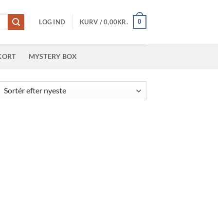
0
LOG IND
KURV /
0,00
KR.
KORT
MYSTERY BOX
teret
er
este