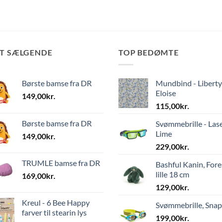
ST SÆLGENDE
TOP BEDØMTE
Børste bamse fra DR
Mundbind - Liberty
Eloise
149,00
kr.
115,00
kr.
Børste bamse fra DR
Svømmebrille - Las
Lime
149,00
kr.
229,00
kr.
TRUMLE bamse fra DR
Bashful Kanin, Fore
lille 18 cm
169,00
kr.
129,00
kr.
Kreul - 6 Bee Happy
Svømmebrille, Sna
farver til stearin lys
199,00
kr.