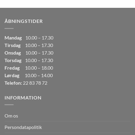
pris
pris
var:
er:
249,00kr..
165,00kr..
ÅBNINGSTIDER
Mandag
10.00 – 17.30
Tirsdag
10.00 – 17.30
Onsdag
10.00 – 17.30
Torsdag
10.00 – 17.30
Fredag
10.00 – 18.00
Lørdag
10.00 – 14.00
Telefon:
22 83 78 72
INFORMATION
Om os
Persondatapolitik