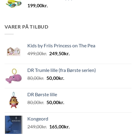
199,00
kr.
VARER PÅ TILBUD
Kids by Friis Princess on The Pea
Den
Den
499,00
kr.
249,50
kr.
oprindelige
aktuelle
pris
pris
DR Trumle lille (fra Børste serien)
var:
er:
Den
Den
80,00
kr.
50,00
kr.
499,00kr..
249,50kr..
oprindelige
aktuelle
pris
pris
DR Børste lille
var:
er:
Den
Den
80,00
kr.
50,00
kr.
80,00kr..
50,00kr..
oprindelige
aktuelle
pris
pris
Kongeord
var:
er:
Den
Den
249,00
kr.
165,00
kr.
80,00kr..
50,00kr..
oprindelige
aktuelle