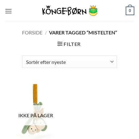
Fortsæt
0
til
indhold
FORSIDE
/
VARER TAGGED “MISTELTEN”
FILTER
IKKE PÅ LAGER