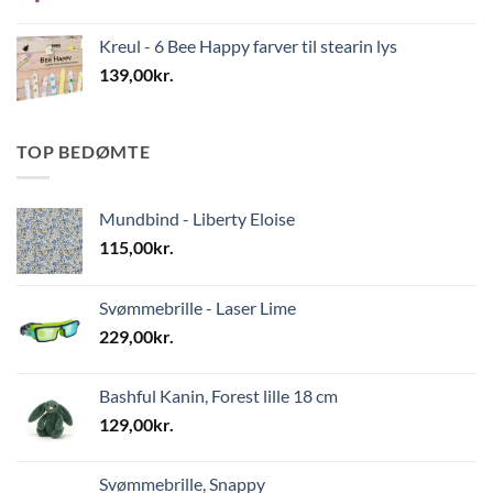
Kreul - 6 Bee Happy farver til stearin lys
139,00
kr.
TOP BEDØMTE
Mundbind - Liberty Eloise
115,00
kr.
Svømmebrille - Laser Lime
229,00
kr.
Bashful Kanin, Forest lille 18 cm
129,00
kr.
Svømmebrille, Snappy