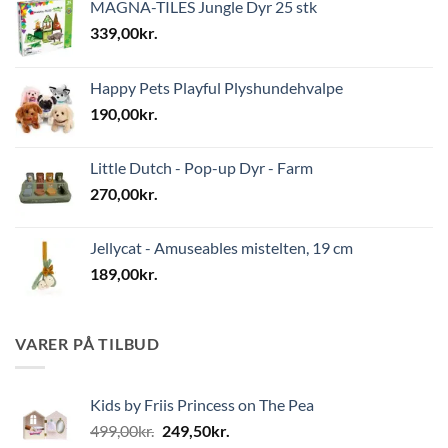
MAGNA-TILES Jungle Dyr 25 stk
339,00
kr.
Happy Pets Playful Plyshundehvalpe
190,00
kr.
Little Dutch - Pop-up Dyr - Farm
270,00
kr.
Jellycat - Amuseables mistelten, 19 cm
189,00
kr.
VARER PÅ TILBUD
Kids by Friis Princess on The Pea
Den
Den
499,00
kr.
249,50
kr.