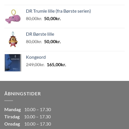
oprindelige
aktuelle
pris
pris
DR Trumle lille (fra Børste serien)
var:
er:
Den
Den
80,00
kr.
50,00
kr.
499,00kr..
249,50kr..
oprindelige
aktuelle
pris
pris
DR Børste lille
var:
er:
Den
Den
80,00
kr.
50,00
kr.
80,00kr..
50,00kr..
oprindelige
aktuelle
pris
pris
Kongeord
var:
er:
Den
Den
249,00
kr.
165,00
kr.
80,00kr..
50,00kr..
oprindelige
aktuelle
pris
pris
var:
er:
249,00kr..
165,00kr..
ÅBNINGSTIDER
Mandag
10.00 – 17.30
Tirsdag
10.00 – 17.30
Onsdag
10.00 – 17.30