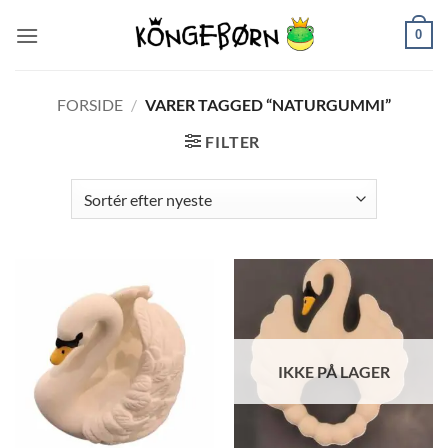
Fortsæt
0
til
indhold
FORSIDE
/
VARER TAGGED “NATURGUMMI”
FILTER
IKKE PÅ LAGER