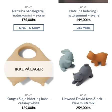
BABY
BABY
Natruba badelegetøj i
Natruba bidering i
naturgummi – svane
naturgummi – svane
175,00
kr.
149,00
kr.
TILFØJ TIL KURV
LÆS MERE
IKKE PÅ LAGER
BABY
BABY
Konges Sløjd bidering babs –
Liewood David toys 3-pak –
creamy white
blue multi mix
129,00
kr.
259,00
kr.