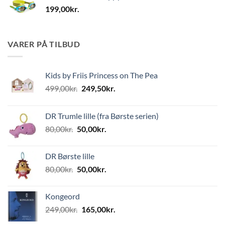
199,00
kr.
VARER PÅ TILBUD
Kids by Friis Princess on The Pea
Den
Den
499,00
kr.
249,50
kr.
oprindelige
aktuelle
pris
pris
DR Trumle lille (fra Børste serien)
var:
er:
Den
Den
80,00
kr.
50,00
kr.
499,00kr..
249,50kr..
oprindelige
aktuelle
pris
pris
DR Børste lille
var:
er:
Den
Den
80,00
kr.
50,00
kr.
80,00kr..
50,00kr..
oprindelige
aktuelle
pris
pris
Kongeord
var:
er:
Den
Den
249,00
kr.
165,00
kr.
80,00kr..
50,00kr..
oprindelige
aktuelle