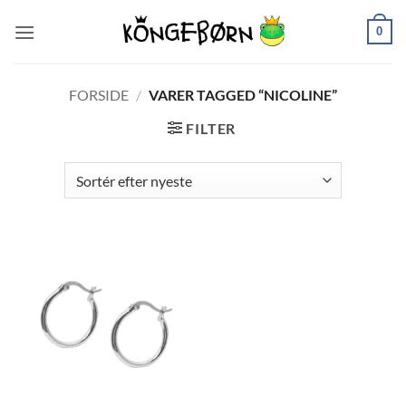
Fortsæt
0
til
indhold
FORSIDE
/
VARER TAGGED “NICOLINE”
FILTER