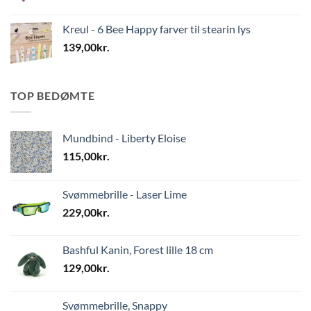
Kreul - 6 Bee Happy farver til stearin lys
139,00
kr.
TOP BEDØMTE
Mundbind - Liberty Eloise
115,00
kr.
Svømmebrille - Laser Lime
229,00
kr.
Bashful Kanin, Forest lille 18 cm
129,00
kr.
Svømmebrille, Snappy