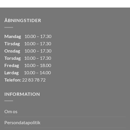
pris
pris
var:
er:
249,00kr..
165,00kr..
ÅBNINGSTIDER
Mandag
10.00 – 17.30
Tirsdag
10.00 – 17.30
Onsdag
10.00 – 17.30
Torsdag
10.00 – 17.30
Fredag
10.00 – 18.00
Lørdag
10.00 – 14.00
Telefon:
22 83 78 72
INFORMATION
Om os
Persondatapolitik