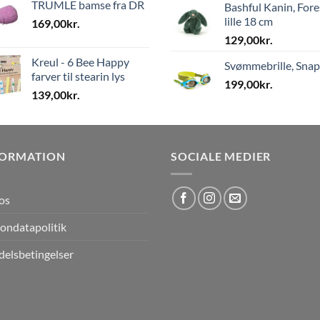
TRUMLE bamse fra DR
Bashful Kanin, Fore
lille 18 cm
169,00
kr.
129,00
kr.
Kreul - 6 Bee Happy
Svømmebrille, Sna
farver til stearin lys
199,00
kr.
139,00
kr.
FORMATION
SOCIALE MEDIER
os
ondatapolitik
elsbetingelser