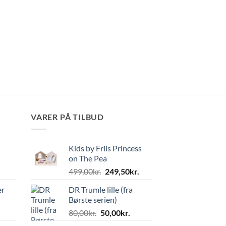
VARER PÅ TILBUD
Kids by Friis Princess
on The Pea
Den
Den
499,00
kr.
249,50
kr.
oprindelige
aktuelle
er
DR Trumle lille (fra
pris
pris
Børste serien)
var:
er:
Den
Den
80,00
kr.
50,00
kr.
499,00kr..
249,50kr..
oprindelige
aktuelle