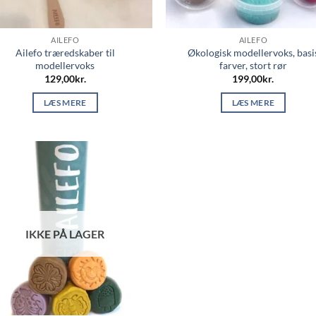
AILEFO
AILEFO
Ailefo træredskaber til
Økologisk modellervoks, basi
modellervoks
farver, stort rør
129,00
kr.
199,00
kr.
LÆS MERE
LÆS MERE
IKKE PÅ LAGER