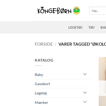
Fortsæt
til
Søg
efter:
indhold
LEGETØJ
TØJ
BA
FORSIDE
/
VARER TAGGED “ØKOL
KATALOG
Baby
Gavekort
Legetøj
Mærker