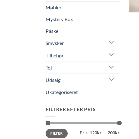
Møbler
Mystery Box
Påske
Smykker
Tilbehør
Tøj
Udsalg
Ukategoriseret
FILTRER EFTER PRIS
Mindste
Højeste
Pris:
120kr.
—
200kr.
FILTER
pris
pris