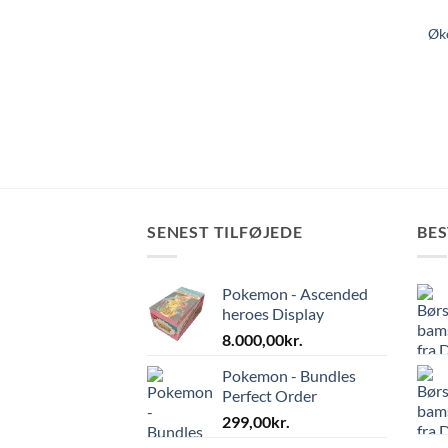
Øko
SENEST TILFØJEDE
BE
Pokemon - Ascended
heroes Display
8.000,00
kr.
Pokemon - Bundles
Perfect Order
299,00
kr.