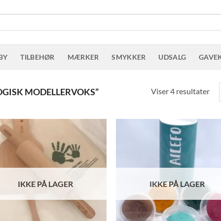
BY
TILBEHØR
MÆRKER
SMYKKER
UDSALG
GAVE
Sor
Viser 4 resultater
OGISK MODELLERVOKS”
eft
sen
IKKE PÅ LAGER
IKKE PÅ LAGER