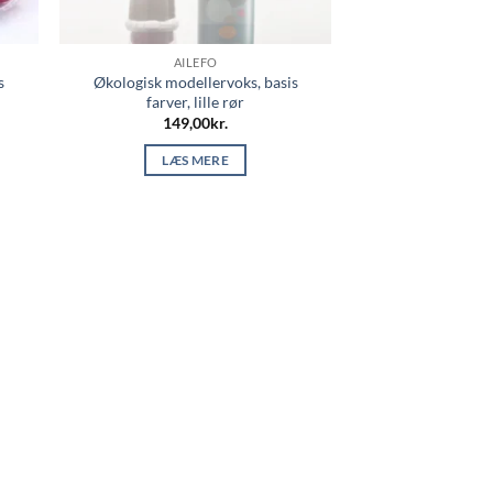
AILEFO
s
Økologisk modellervoks, basis
farver, lille rør
149,00
kr.
LÆS MERE