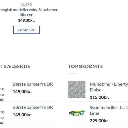
AILEFO
logisk modellervoks, Skovfarver,
lille rør
149,00
kr.
LÆS MERE
ST SÆLGENDE
TOP BEDØMTE
Børste bamse fra DR
Mundbind - Liberty
Eloise
149,00
kr.
115,00
kr.
Børste bamse fra DR
Svømmebrille - Las
Lime
149,00
kr.
229,00
kr.