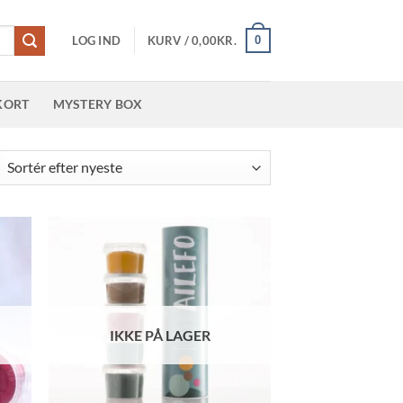
0
LOG IND
KURV /
0,00
KR.
KORT
MYSTERY BOX
teret
er
este
IKKE PÅ LAGER