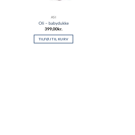
ASI
Oli – babydukke
399,00
kr.
TILFØJ TIL KURV