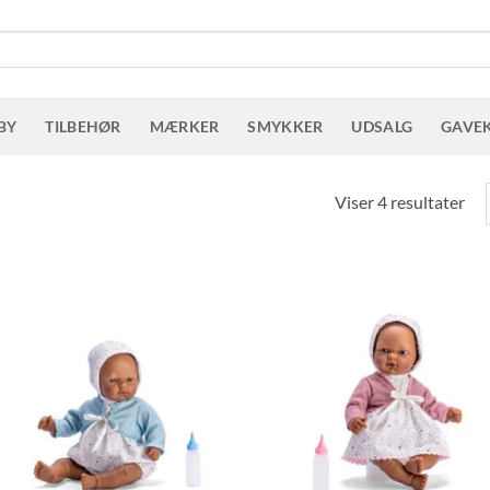
BY
TILBEHØR
MÆRKER
SMYKKER
UDSALG
GAVE
Sor
Viser 4 resultater
eft
sen