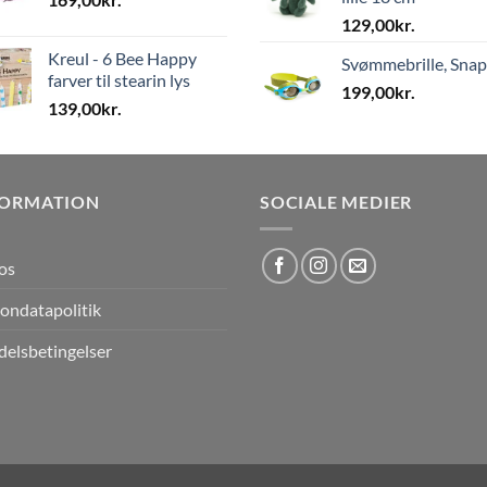
129,00
kr.
Kreul - 6 Bee Happy
Svømmebrille, Sna
farver til stearin lys
199,00
kr.
139,00
kr.
FORMATION
SOCIALE MEDIER
os
ondatapolitik
elsbetingelser