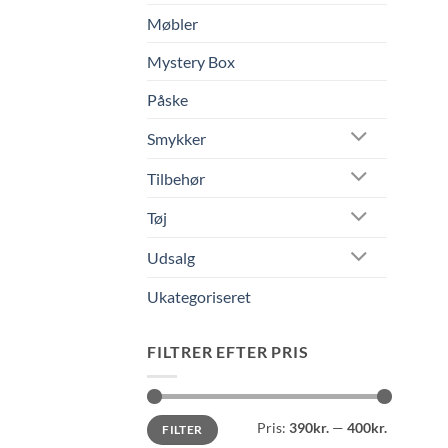
Møbler
Mystery Box
Påske
Smykker
Tilbehør
Tøj
Udsalg
Ukategoriseret
FILTRER EFTER PRIS
Mindste
Højeste
Pris:
390kr.
—
400kr.
FILTER
pris
pris