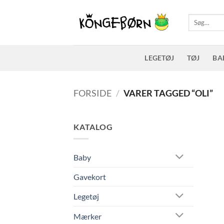
Fortsæt
til
Søg
efter:
indhold
LEGETØJ
TØJ
BA
FORSIDE
/
VARER TAGGED “OLI”
KATALOG
Baby
Gavekort
Legetøj
Mærker