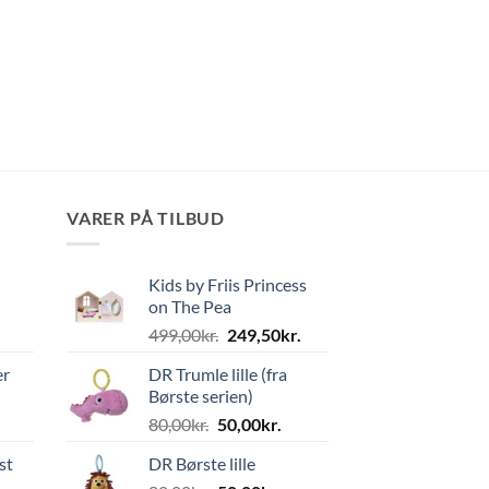
VARER PÅ TILBUD
Kids by Friis Princess
on The Pea
Den
Den
499,00
kr.
249,50
kr.
oprindelige
aktuelle
er
DR Trumle lille (fra
pris
pris
Børste serien)
var:
er:
Den
Den
80,00
kr.
50,00
kr.
499,00kr..
249,50kr..
oprindelige
aktuelle
st
DR Børste lille
pris
pris