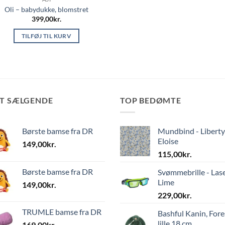
Oli – babydukke, blomstret
399,00
kr.
TILFØJ TIL KURV
ST SÆLGENDE
TOP BEDØMTE
Børste bamse fra DR
Mundbind - Liberty
Eloise
149,00
kr.
115,00
kr.
Børste bamse fra DR
Svømmebrille - Las
Lime
149,00
kr.
229,00
kr.
TRUMLE bamse fra DR
Bashful Kanin, Fore
lille 18 cm
169,00
kr.