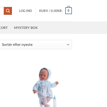
0
LOG IND
KURV /
0,00
KR.
KORT
MYSTERY BOX
teret
er
este