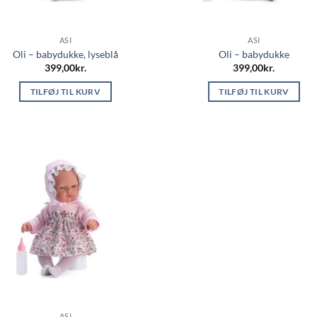
ASI
ASI
Oli – babydukke, lyseblå
Oli – babydukke
399,00
kr.
399,00
kr.
TILFØJ TIL KURV
TILFØJ TIL KURV
ASI