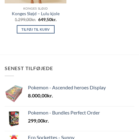
KONGES SLØJD
Konges Sløjd – Lulu kjole
Den
Den
1.299,00
kr.
649,50
kr.
oprindelige
aktuelle
pris
pris
TILFØJ TIL KURV
var:
er:
1.299,00kr..
649,50kr..
SENEST TILFØJEDE
Pokemon - Ascended heroes Display
8.000,00
kr.
Pokemon - Bundles Perfect Order
299,00
kr.
Eco Sockettes - Sunny