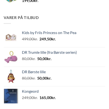
199,00
kr.
VARER PÅ TILBUD
Kids by Friis Princess on The Pea
Den
Den
499,00
kr.
249,50
kr.
oprindelige
aktuelle
pris
pris
DR Trumle lille (fra Børste serien)
var:
er:
Den
Den
80,00
kr.
50,00
kr.
499,00kr..
249,50kr..
oprindelige
aktuelle
pris
pris
DR Børste lille
var:
er:
Den
Den
80,00
kr.
50,00
kr.
80,00kr..
50,00kr..
oprindelige
aktuelle
pris
pris
Kongeord
var:
er:
Den
Den
249,00
kr.
165,00
kr.
80,00kr..
50,00kr..
oprindelige
aktuelle
pris
pris