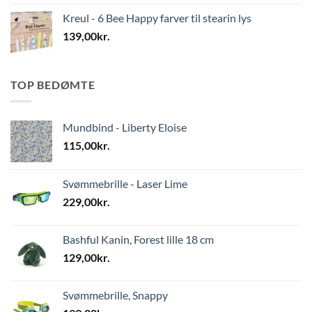
Kreul - 6 Bee Happy farver til stearin lys
139,00
kr.
TOP BEDØMTE
Mundbind - Liberty Eloise
115,00
kr.
Svømmebrille - Laser Lime
229,00
kr.
Bashful Kanin, Forest lille 18 cm
129,00
kr.
Svømmebrille, Snappy