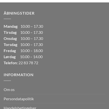
var:
er:
249,00kr..
165,00kr..
ÅBNINGSTIDER
Mandag
10.00 – 17.30
Tirsdag
10.00 – 17.30
Onsdag
10.00 – 17.30
Torsdag
10.00 – 17.30
Fredag
10.00 – 18.00
Lørdag
10.00 – 14.00
Telefon:
22 83 78 72
INFORMATION
Om os
Persondatapolitik
Handelsbetingelser