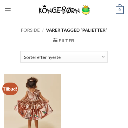
Fortsæt
0
til
indhold
FORSIDE
/
VARER TAGGED “PALIETTER”
FILTER
Tilbud!