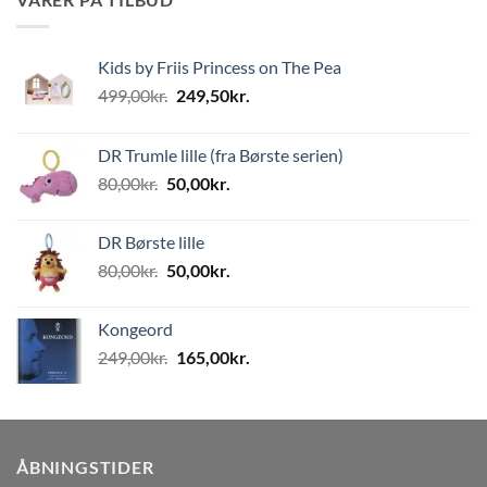
Kids by Friis Princess on The Pea
Den
Den
499,00
kr.
249,50
kr.
oprindelige
aktuelle
pris
pris
DR Trumle lille (fra Børste serien)
var:
er:
Den
Den
80,00
kr.
50,00
kr.
499,00kr..
249,50kr..
oprindelige
aktuelle
pris
pris
DR Børste lille
var:
er:
Den
Den
80,00
kr.
50,00
kr.
80,00kr..
50,00kr..
oprindelige
aktuelle
pris
pris
Kongeord
var:
er:
Den
Den
249,00
kr.
165,00
kr.
80,00kr..
50,00kr..
oprindelige
aktuelle
pris
pris
var:
er:
249,00kr..
165,00kr..
ÅBNINGSTIDER