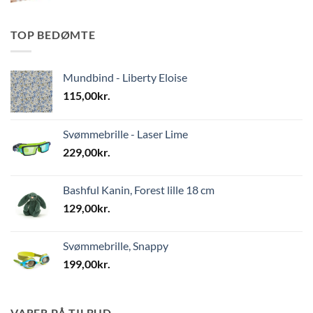
TOP BEDØMTE
Mundbind - Liberty Eloise
115,00
kr.
Svømmebrille - Laser Lime
229,00
kr.
Bashful Kanin, Forest lille 18 cm
129,00
kr.
Svømmebrille, Snappy
199,00
kr.
VARER PÅ TILBUD