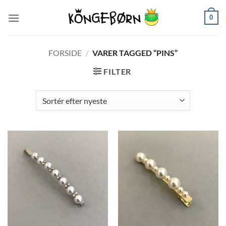
Fortsæt
0
til
indhold
FORSIDE
/
VARER TAGGED “PINS”
FILTER