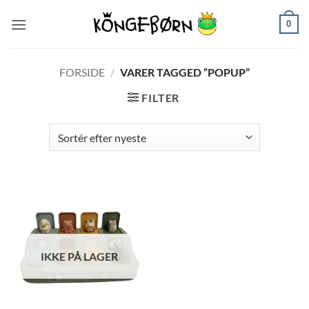
Fortsæt
0
til
indhold
FORSIDE
/
VARER TAGGED “POPUP”
FILTER
IKKE PÅ LAGER