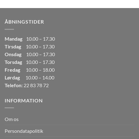
pris
pris
var:
er:
249,00kr..
165,00kr..
ÅBNINGSTIDER
Mandag
10.00 – 17.30
Tirsdag
10.00 – 17.30
Onsdag
10.00 – 17.30
Torsdag
10.00 – 17.30
Fredag
10.00 – 18.00
Lørdag
10.00 – 14.00
Telefon:
22 83 78 72
INFORMATION
Om os
Persondatapolitik