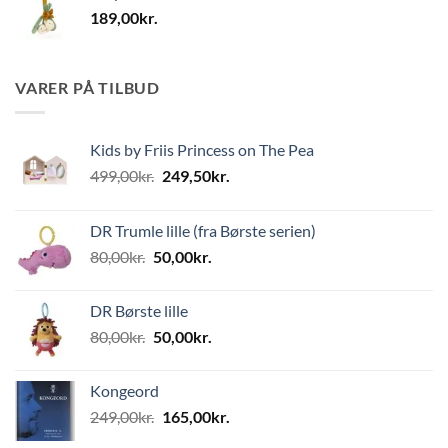
189,00
kr.
VARER PÅ TILBUD
Kids by Friis Princess on The Pea
Den
Den
499,00
kr.
249,50
kr.
oprindelige
aktuelle
pris
pris
DR Trumle lille (fra Børste serien)
var:
er:
Den
Den
80,00
kr.
50,00
kr.
499,00kr..
249,50kr..
oprindelige
aktuelle
pris
pris
DR Børste lille
var:
er:
Den
Den
80,00
kr.
50,00
kr.
80,00kr..
50,00kr..
oprindelige
aktuelle
pris
pris
Kongeord
var:
er:
Den
Den
249,00
kr.
165,00
kr.
80,00kr..
50,00kr..
oprindelige
aktuelle