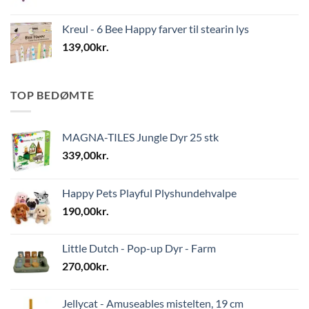
Kreul - 6 Bee Happy farver til stearin lys
139,00
kr.
TOP BEDØMTE
MAGNA-TILES Jungle Dyr 25 stk
339,00
kr.
Happy Pets Playful Plyshundehvalpe
190,00
kr.
Little Dutch - Pop-up Dyr - Farm
270,00
kr.
Jellycat - Amuseables mistelten, 19 cm