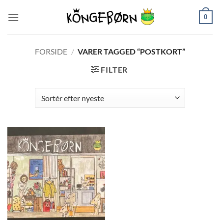
Fortsæt
0
til
indhold
FORSIDE
/
VARER TAGGED “POSTKORT”
FILTER