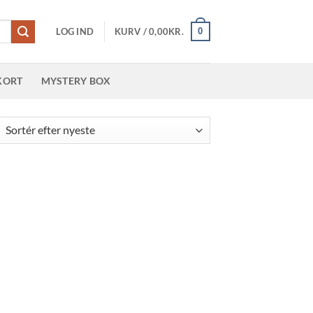
0
LOG IND
KURV /
0,00
KR.
KORT
MYSTERY BOX