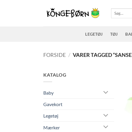
Fortsæt
til
Søg
efter:
indhold
LEGETØJ
TØJ
BA
FORSIDE
/
VARER TAGGED “SANSE
KATALOG
Baby
Gavekort
Legetøj
Mærker