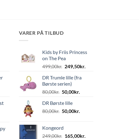
VARER PÅ TILBUD
Kids by Friis Princess
on The Pea
Den
Den
499,00
kr.
249,50
kr.
oprindelige
aktuelle
er
DR Trumle lille (fra
pris
pris
Børste serien)
var:
er:
Den
Den
80,00
kr.
50,00
kr.
499,00kr..
249,50kr..
oprindelige
aktuelle
st
DR Børste lille
pris
pris
Den
Den
80,00
kr.
var:
50,00
kr.
er:
oprindelige
aktuelle
80,00kr..
50,00kr..
pris
pris
Kongeord
ppy
var:
er:
Den
Den
249,00
kr.
165,00
kr.
80,00kr..
50,00kr..