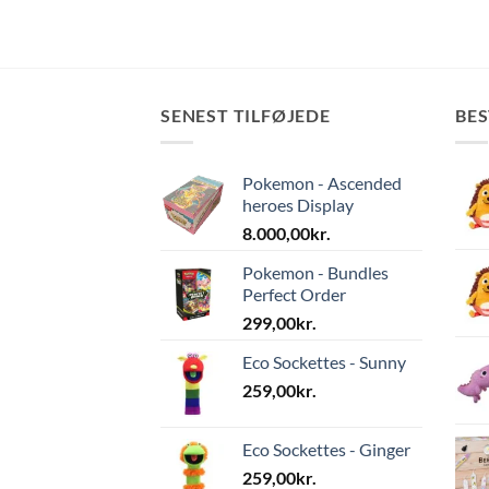
SENEST TILFØJEDE
BE
Pokemon - Ascended
heroes Display
8.000,00
kr.
Pokemon - Bundles
Perfect Order
299,00
kr.
Eco Sockettes - Sunny
259,00
kr.
Eco Sockettes - Ginger
259,00
kr.