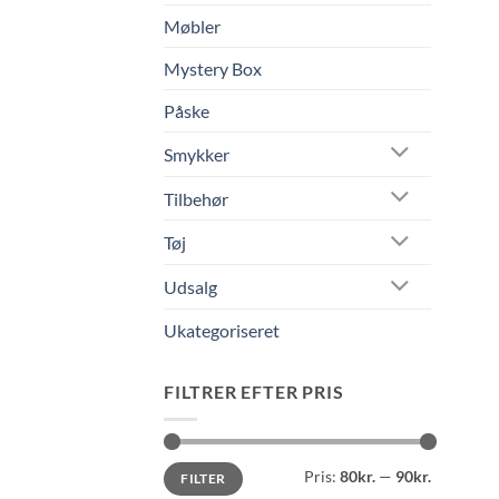
Møbler
Mystery Box
Påske
Smykker
Tilbehør
Tøj
Udsalg
Ukategoriseret
FILTRER EFTER PRIS
Mindste
Højeste
Pris:
80kr.
—
90kr.
FILTER
pris
pris