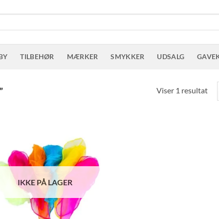
BY
TILBEHØR
MÆRKER
SMYKKER
UDSALG
GAVE
Viser 1 resultat
”
IKKE PÅ LAGER