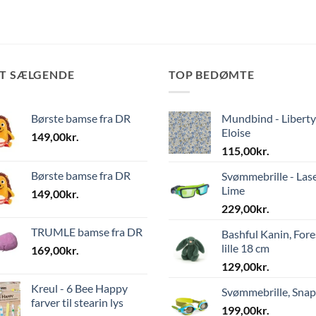
ST SÆLGENDE
TOP BEDØMTE
Børste bamse fra DR
Mundbind - Liberty
Eloise
149,00
kr.
115,00
kr.
Børste bamse fra DR
Svømmebrille - Las
Lime
149,00
kr.
229,00
kr.
TRUMLE bamse fra DR
Bashful Kanin, Fore
lille 18 cm
169,00
kr.
129,00
kr.
Kreul - 6 Bee Happy
Svømmebrille, Sna
farver til stearin lys
199,00
kr.