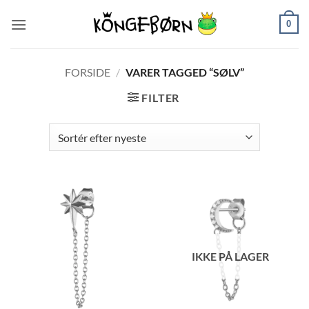
Fortsæt
0
til
indhold
FORSIDE
/
VARER TAGGED “SØLV”
FILTER
IKKE PÅ LAGER