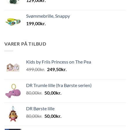
129,00
kr.
Svømmebrille, Snappy
199,00
kr.
VARER PÅ TILBUD
Kids by Friis Princess on The Pea
Den
Den
499,00
kr.
249,50
kr.
oprindelige
aktuelle
pris
pris
DR Trumle lille (fra Børste serien)
var:
er:
Den
Den
80,00
kr.
50,00
kr.
499,00kr..
249,50kr..
oprindelige
aktuelle
pris
pris
DR Børste lille
var:
er:
Den
Den
80,00
kr.
50,00
kr.
80,00kr..
50,00kr..
oprindelige
aktuelle
pris
pris