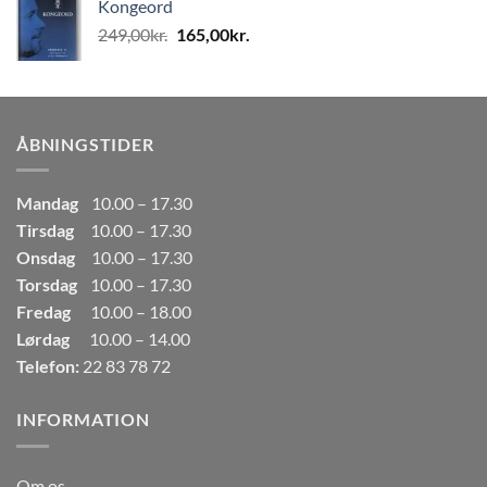
Kongeord
var:
er:
Den
Den
249,00
kr.
165,00
kr.
80,00kr..
50,00kr..
oprindelige
aktuelle
pris
pris
var:
er:
249,00kr..
165,00kr..
ÅBNINGSTIDER
Mandag
10.00 – 17.30
Tirsdag
10.00 – 17.30
Onsdag
10.00 – 17.30
Torsdag
10.00 – 17.30
Fredag
10.00 – 18.00
Lørdag
10.00 – 14.00
Telefon:
22 83 78 72
INFORMATION
Om os