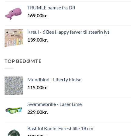
TRUMLE bamse fra DR
169,00
kr.
Kreul - 6 Bee Happy farver til stearin lys
139,00
kr.
TOP BEDØMTE
Mundbind - Liberty Eloise
115,00
kr.
Svømmebrille - Laser Lime
229,00
kr.
Bashful Kanin, Forest lille 18 cm