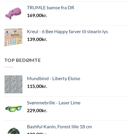
TRUMLE bamse fra DR
169,00
kr.
Kreul - 6 Bee Happy farver til stearin lys
139,00
kr.
TOP BEDØMTE
Mundbind - Liberty Eloise
115,00
kr.
Svømmebrille - Laser Lime
229,00
kr.
Bashful Kanin, Forest lille 18 cm