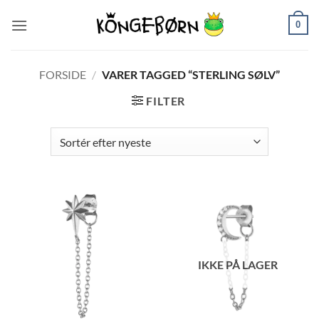
Fortsæt
0
til
indhold
FORSIDE
/
VARER TAGGED “STERLING SØLV”
FILTER
IKKE PÅ LAGER