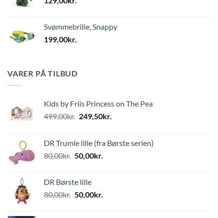
129,00
kr.
Svømmebrille, Snappy
199,00
kr.
VARER PÅ TILBUD
Kids by Friis Princess on The Pea
Den
Den
499,00
kr.
249,50
kr.
oprindelige
aktuelle
pris
pris
DR Trumle lille (fra Børste serien)
var:
er:
Den
Den
80,00
kr.
50,00
kr.
499,00kr..
249,50kr..
oprindelige
aktuelle
pris
pris
DR Børste lille
var:
er:
Den
Den
80,00
kr.
50,00
kr.
80,00kr..
50,00kr..
oprindelige
aktuelle
pris
pris