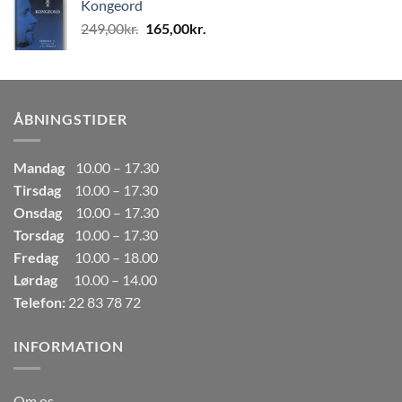
Kongeord
var:
er:
Den
Den
249,00
kr.
165,00
kr.
80,00kr..
50,00kr..
oprindelige
aktuelle
pris
pris
var:
er:
249,00kr..
165,00kr..
ÅBNINGSTIDER
Mandag
10.00 – 17.30
Tirsdag
10.00 – 17.30
Onsdag
10.00 – 17.30
Torsdag
10.00 – 17.30
Fredag
10.00 – 18.00
Lørdag
10.00 – 14.00
Telefon:
22 83 78 72
INFORMATION
Om os