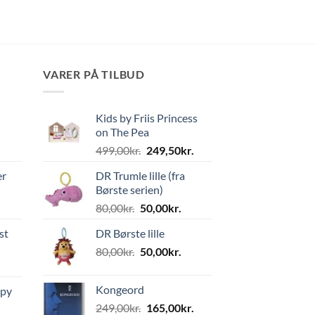
VARER PÅ TILBUD
Kids by Friis Princess
on The Pea
Den
Den
499,00
kr.
249,50
kr.
oprindelige
aktuelle
er
DR Trumle lille (fra
pris
pris
Børste serien)
var:
er:
Den
Den
80,00
kr.
50,00
kr.
499,00kr..
249,50kr..
oprindelige
aktuelle
st
DR Børste lille
pris
pris
Den
Den
80,00
kr.
var:
50,00
kr.
er:
oprindelige
aktuelle
80,00kr..
50,00kr..
pris
pris
Kongeord
ppy
var:
er:
Den
Den
249,00
kr.
165,00
kr.
80,00kr..
50,00kr..