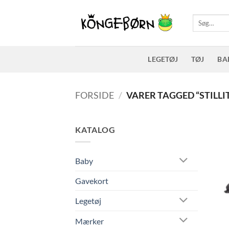
Fortsæt
til
Søg
efter:
indhold
LEGETØJ
TØJ
BA
FORSIDE
/
VARER TAGGED “STILLI
KATALOG
Baby
Gavekort
Legetøj
Mærker