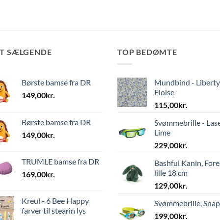
ST SÆLGENDE
TOP BEDØMTE
Børste bamse fra DR
Mundbind - Liberty
Eloise
149,00
kr.
115,00
kr.
Børste bamse fra DR
Svømmebrille - Las
Lime
149,00
kr.
229,00
kr.
TRUMLE bamse fra DR
Bashful Kanin, Fore
lille 18 cm
169,00
kr.
129,00
kr.
Kreul - 6 Bee Happy
Svømmebrille, Sna
farver til stearin lys
199,00
kr.