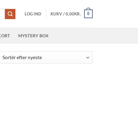
0
LOG IND
KURV /
0,00
KR.
KORT
MYSTERY BOX