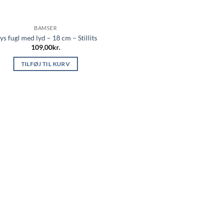
BAMSER
ys fugl med lyd – 18 cm – Stillits
109,00
kr.
TILFØJ TIL KURV