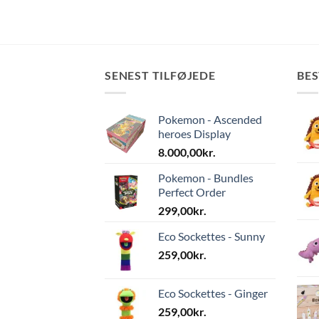
SENEST TILFØJEDE
BE
Pokemon - Ascended
heroes Display
8.000,00
kr.
Pokemon - Bundles
Perfect Order
299,00
kr.
Eco Sockettes - Sunny
259,00
kr.
Eco Sockettes - Ginger
259,00
kr.