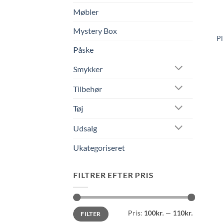
Møbler
Mystery Box
Pl
Påske
Smykker
Tilbehør
Tøj
Udsalg
Ukategoriseret
FILTRER EFTER PRIS
Mindste
Højeste
Pris:
100kr.
—
110kr.
FILTER
pris
pris