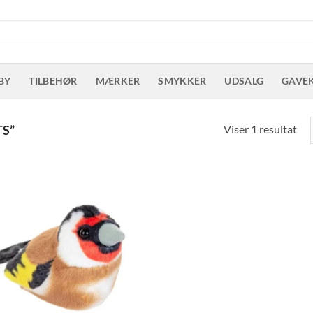
BY
TILBEHØR
MÆRKER
SMYKKER
UDSALG
GAVE
Viser 1 resultat
TS”