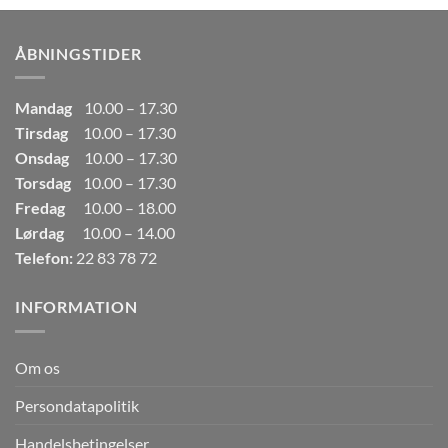
var:
er:
249,00kr..
165,00kr..
ÅBNINGSTIDER
Mandag
10.00 – 17.30
Tirsdag
10.00 – 17.30
Onsdag
10.00 – 17.30
Torsdag
10.00 – 17.30
Fredag
10.00 – 18.00
Lørdag
10.00 – 14.00
Telefon:
22 83 78 72
INFORMATION
Om os
Persondatapolitik
Handelsbetingelser