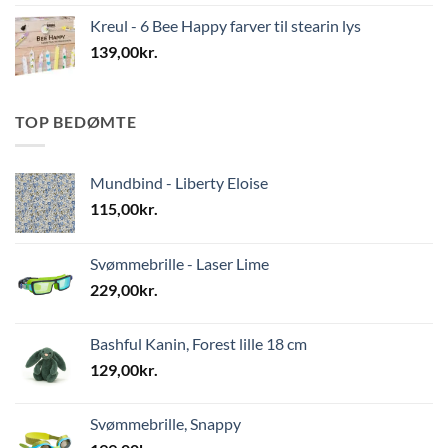
Kreul - 6 Bee Happy farver til stearin lys
139,00
kr.
TOP BEDØMTE
Mundbind - Liberty Eloise
115,00
kr.
Svømmebrille - Laser Lime
229,00
kr.
Bashful Kanin, Forest lille 18 cm
129,00
kr.
Svømmebrille, Snappy