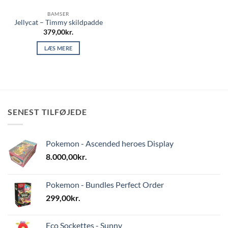
BAMSER
Jellycat – Timmy skildpadde
379,00
kr.
LÆS MERE
SENEST TILFØJEDE
Pokemon - Ascended heroes Display
8.000,00
kr.
Pokemon - Bundles Perfect Order
299,00
kr.
Eco Sockettes - Sunny