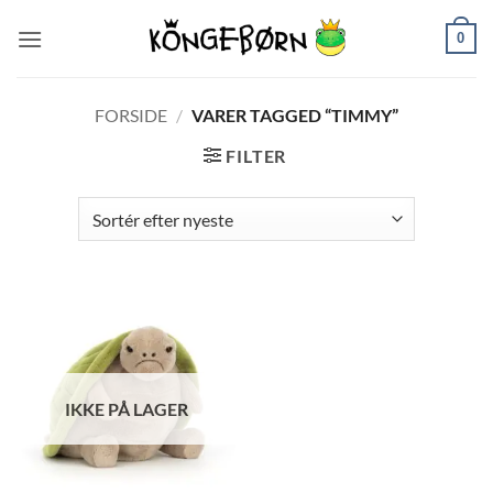
Fortsæt
0
til
indhold
FORSIDE
/
VARER TAGGED “TIMMY”
FILTER
IKKE PÅ LAGER