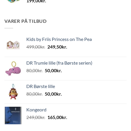
199,00
kr.
VARER PÅ TILBUD
Kids by Friis Princess on The Pea
Den
Den
499,00
kr.
249,50
kr.
oprindelige
aktuelle
pris
pris
DR Trumle lille (fra Børste serien)
var:
er:
Den
Den
80,00
kr.
50,00
kr.
499,00kr..
249,50kr..
oprindelige
aktuelle
pris
pris
DR Børste lille
var:
er:
Den
Den
80,00
kr.
50,00
kr.
80,00kr..
50,00kr..
oprindelige
aktuelle
pris
pris
Kongeord
var:
er:
Den
Den
249,00
kr.
165,00
kr.
80,00kr..
50,00kr..
oprindelige
aktuelle
pris
pris