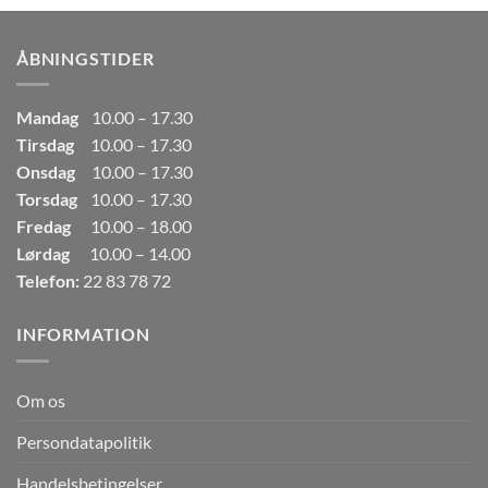
var:
er:
249,00kr..
165,00kr..
ÅBNINGSTIDER
Mandag
10.00 – 17.30
Tirsdag
10.00 – 17.30
Onsdag
10.00 – 17.30
Torsdag
10.00 – 17.30
Fredag
10.00 – 18.00
Lørdag
10.00 – 14.00
Telefon:
22 83 78 72
INFORMATION
Om os
Persondatapolitik
Handelsbetingelser