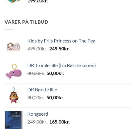
199,00
kr.
VARER PÅ TILBUD
Kids by Friis Princess on The Pea
Den
Den
499,00
kr.
249,50
kr.
oprindelige
aktuelle
pris
pris
DR Trumle lille (fra Børste serien)
var:
er:
Den
Den
80,00
kr.
50,00
kr.
499,00kr..
249,50kr..
oprindelige
aktuelle
pris
pris
DR Børste lille
var:
er:
Den
Den
80,00
kr.
50,00
kr.
80,00kr..
50,00kr..
oprindelige
aktuelle
pris
pris
Kongeord
var:
er:
Den
Den
249,00
kr.
165,00
kr.
80,00kr..
50,00kr..
oprindelige
aktuelle
pris
pris