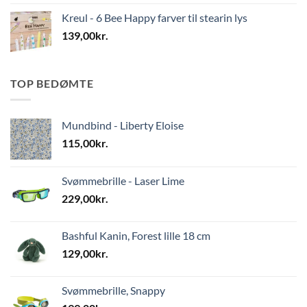
Kreul - 6 Bee Happy farver til stearin lys
139,00
kr.
TOP BEDØMTE
Mundbind - Liberty Eloise
115,00
kr.
Svømmebrille - Laser Lime
229,00
kr.
Bashful Kanin, Forest lille 18 cm
129,00
kr.
Svømmebrille, Snappy