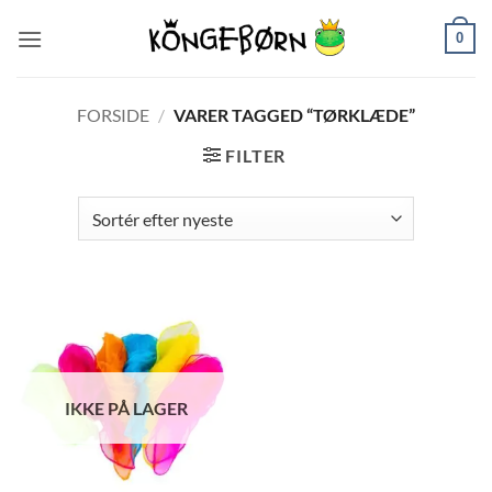
Fortsæt
0
til
indhold
FORSIDE
/
VARER TAGGED “TØRKLÆDE”
FILTER
IKKE PÅ LAGER