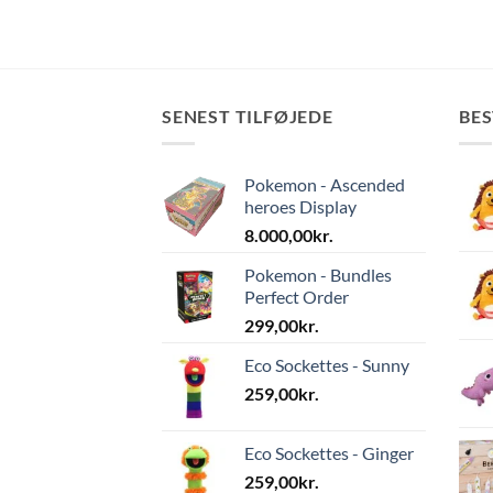
SENEST TILFØJEDE
BE
Pokemon - Ascended
heroes Display
8.000,00
kr.
Pokemon - Bundles
Perfect Order
299,00
kr.
Eco Sockettes - Sunny
259,00
kr.
Eco Sockettes - Ginger
259,00
kr.