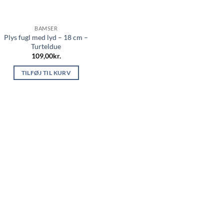
BAMSER
Plys fugl med lyd – 18 cm –
Turteldue
109,00
kr.
TILFØJ TIL KURV