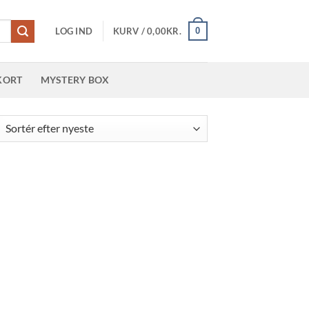
0
LOG IND
KURV /
0,00
KR.
KORT
MYSTERY BOX