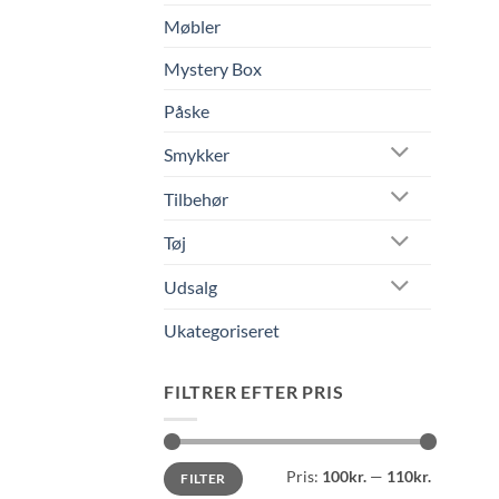
Møbler
Mystery Box
Påske
Smykker
Tilbehør
Tøj
Udsalg
Ukategoriseret
FILTRER EFTER PRIS
Mindste
Højeste
Pris:
100kr.
—
110kr.
FILTER
pris
pris