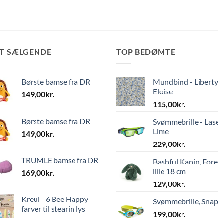
ST SÆLGENDE
TOP BEDØMTE
Børste bamse fra DR
Mundbind - Liberty
Eloise
149,00
kr.
115,00
kr.
Børste bamse fra DR
Svømmebrille - Las
Lime
149,00
kr.
229,00
kr.
TRUMLE bamse fra DR
Bashful Kanin, Fore
lille 18 cm
169,00
kr.
129,00
kr.
Kreul - 6 Bee Happy
Svømmebrille, Sna
farver til stearin lys
199,00
kr.