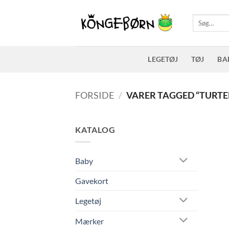
Fortsæt
til
Søg
efter:
indhold
LEGETØJ
TØJ
BA
FORSIDE
/
VARER TAGGED “TURTE
KATALOG
Baby
Gavekort
Legetøj
Mærker