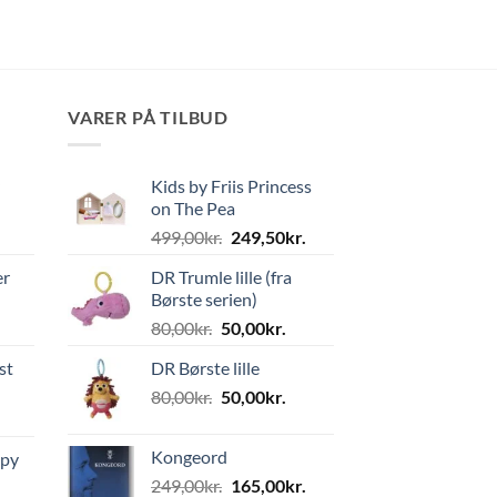
VARER PÅ TILBUD
Kids by Friis Princess
on The Pea
Den
Den
499,00
kr.
249,50
kr.
oprindelige
aktuelle
er
DR Trumle lille (fra
pris
pris
Børste serien)
var:
er:
Den
Den
80,00
kr.
50,00
kr.
499,00kr..
249,50kr..
oprindelige
aktuelle
st
DR Børste lille
pris
pris
Den
Den
80,00
kr.
var:
50,00
kr.
er:
oprindelige
aktuelle
80,00kr..
50,00kr..
pris
pris
Kongeord
ppy
var:
er:
Den
Den
249,00
kr.
165,00
kr.
80,00kr..
50,00kr..