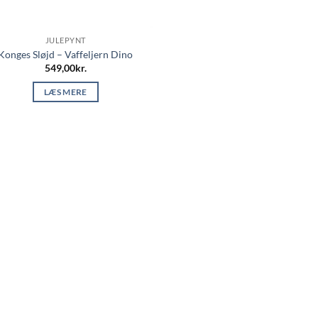
JULEPYNT
Konges Sløjd – Vaffeljern Dino
549,00
kr.
LÆS MERE