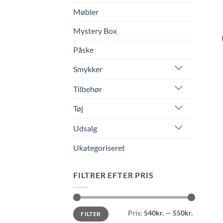
Møbler
Mystery Box
Påske
Smykker
Tilbehør
Tøj
Udsalg
Ukategoriseret
FILTRER EFTER PRIS
Mindste
Højeste
Pris:
540kr.
—
550kr.
FILTER
pris
pris