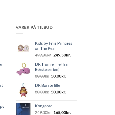
VARER PÅ TILBUD
Kids by Friis Princess
on The Pea
Den
Den
499,00
kr.
249,50
kr.
oprindelige
aktuelle
er
DR Trumle lille (fra
pris
pris
Børste serien)
var:
er:
Den
Den
80,00
kr.
50,00
kr.
499,00kr..
249,50kr..
oprindelige
aktuelle
st
DR Børste lille
pris
pris
Den
Den
80,00
kr.
var:
50,00
kr.
er:
oprindelige
aktuelle
80,00kr..
50,00kr..
pris
pris
Kongeord
ppy
var:
er:
Den
Den
249,00
kr.
165,00
kr.
80,00kr..
50,00kr..