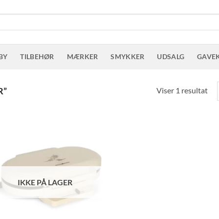
BY
TILBEHØR
MÆRKER
SMYKKER
UDSALG
GAVE
Viser 1 resultat
R”
IKKE PÅ LAGER