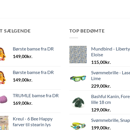
ST SÆLGENDE
TOP BEDØMTE
Børste bamse fra DR
Mundbind - Liberty
Eloise
149,00
kr.
115,00
kr.
Børste bamse fra DR
Svømmebrille - Las
Lime
149,00
kr.
229,00
kr.
TRUMLE bamse fra DR
Bashful Kanin, Fore
lille 18 cm
169,00
kr.
129,00
kr.
Kreul - 6 Bee Happy
Svømmebrille, Sna
farver til stearin lys
199,00
kr.