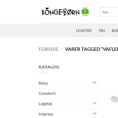
Fortsæt
til
Søg
efter:
indhold
LEGETØJ
TØJ
BA
FORSIDE
/
VARER TAGGED “VAFLE
KATALOG
Baby
Gavekort
Legetøj
Mærker