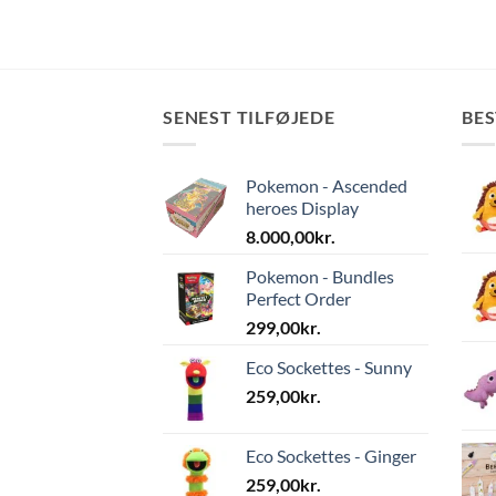
SENEST TILFØJEDE
BE
Pokemon - Ascended
heroes Display
8.000,00
kr.
Pokemon - Bundles
Perfect Order
299,00
kr.
Eco Sockettes - Sunny
259,00
kr.
Eco Sockettes - Ginger
259,00
kr.