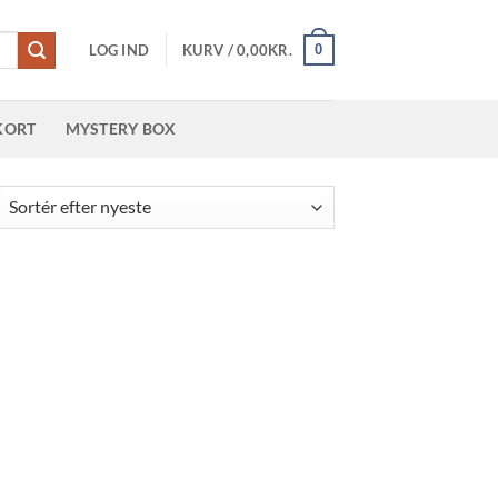
0
LOG IND
KURV /
0,00
KR.
KORT
MYSTERY BOX