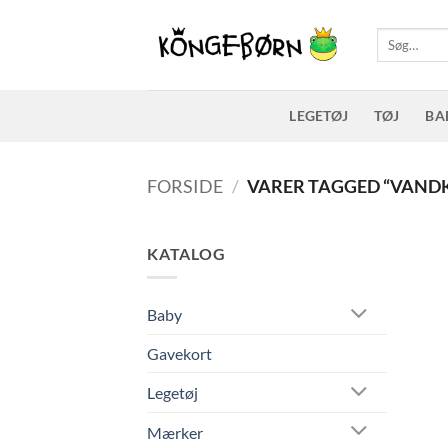
Fortsæt
til
Søg
efter:
indhold
LEGETØJ
TØJ
BA
FORSIDE
/
VARER TAGGED “VAND
KATALOG
Baby
Gavekort
Legetøj
Mærker