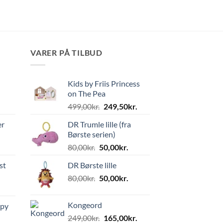
VARER PÅ TILBUD
Kids by Friis Princess
on The Pea
Den
Den
499,00
kr.
249,50
kr.
oprindelige
aktuelle
er
DR Trumle lille (fra
pris
pris
Børste serien)
var:
er:
Den
Den
80,00
kr.
50,00
kr.
499,00kr..
249,50kr..
oprindelige
aktuelle
st
DR Børste lille
pris
pris
Den
Den
80,00
kr.
var:
50,00
kr.
er:
oprindelige
aktuelle
80,00kr..
50,00kr..
pris
pris
Kongeord
ppy
var:
er:
Den
Den
249,00
kr.
165,00
kr.
80,00kr..
50,00kr..