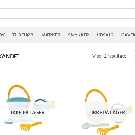
BY
TILBEHØR
MÆRKER
SMYKKER
UDSALG
GAVE
Sor
Viser 2 resultater
KANDE”
eft
sen
IKKE PÅ LAGER
IKKE PÅ LAGER