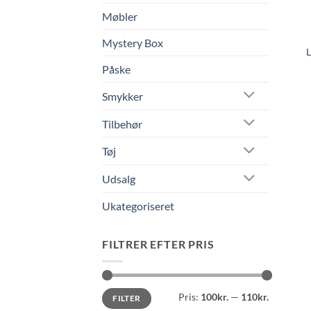
Møbler
Mystery Box
L
Påske
Smykker
Tilbehør
Tøj
Udsalg
Ukategoriseret
FILTRER EFTER PRIS
Mindste
Højeste
Pris:
100kr.
—
110kr.
FILTER
pris
pris