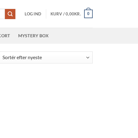
0
LOG IND
KURV /
0,00
KR.
KORT
MYSTERY BOX
teret
er
este