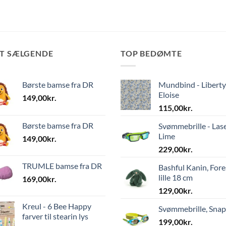
ST SÆLGENDE
TOP BEDØMTE
Børste bamse fra DR
Mundbind - Liberty
Eloise
149,00
kr.
115,00
kr.
Børste bamse fra DR
Svømmebrille - Las
Lime
149,00
kr.
229,00
kr.
TRUMLE bamse fra DR
Bashful Kanin, Fore
lille 18 cm
169,00
kr.
129,00
kr.
Kreul - 6 Bee Happy
Svømmebrille, Sna
farver til stearin lys
199,00
kr.