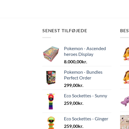
SENEST TILFØJEDE
BE
Pokemon - Ascended
heroes Display
8.000,00
kr.
Pokemon - Bundles
Perfect Order
299,00
kr.
Eco Sockettes - Sunny
259,00
kr.
Eco Sockettes - Ginger
259,00
kr.