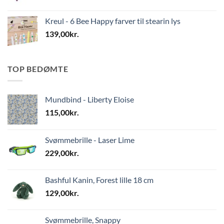
Kreul - 6 Bee Happy farver til stearin lys
139,00
kr.
TOP BEDØMTE
Mundbind - Liberty Eloise
115,00
kr.
Svømmebrille - Laser Lime
229,00
kr.
Bashful Kanin, Forest lille 18 cm
129,00
kr.
Svømmebrille, Snappy