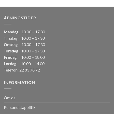
pris
pris
var:
er:
249,00kr..
165,00kr..
ÅBNINGSTIDER
Mandag
10.00 – 17.30
Tirsdag
10.00 – 17.30
Onsdag
10.00 – 17.30
Torsdag
10.00 – 17.30
Fredag
10.00 – 18.00
Lørdag
10.00 – 14.00
Telefon:
22 83 78 72
INFORMATION
Om os
Persondatapolitik