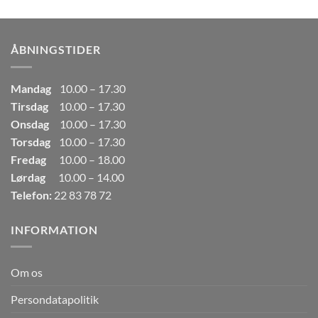
pris
pris
var:
er:
249,00kr..
165,00kr..
ÅBNINGSTIDER
Mandag
10.00 – 17.30
Tirsdag
10.00 – 17.30
Onsdag
10.00 – 17.30
Torsdag
10.00 – 17.30
Fredag
10.00 – 18.00
Lørdag
10.00 – 14.00
Telefon:
22 83 78 72
INFORMATION
Om os
Persondatapolitik