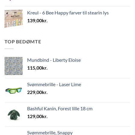
Kreul - 6 Bee Happy farver til stearin lys
139,00
kr.
TOP BEDØMTE
Mundbind - Liberty Eloise
115,00
kr.
Svømmebrille - Laser Lime
229,00
kr.
Bashful Kanin, Forest lille 18 cm
129,00
kr.
Svømmebrille, Snappy