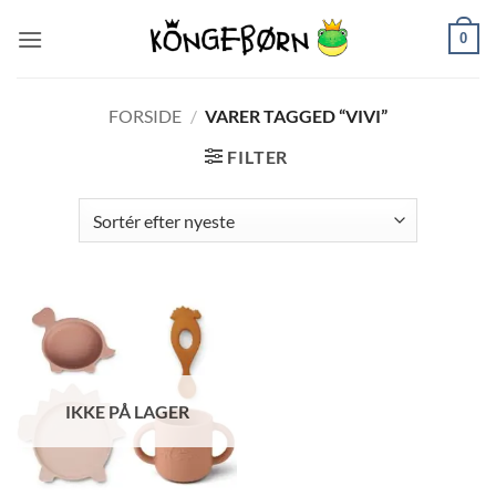
Fortsæt
0
til
indhold
FORSIDE
/
VARER TAGGED “VIVI”
FILTER
IKKE PÅ LAGER