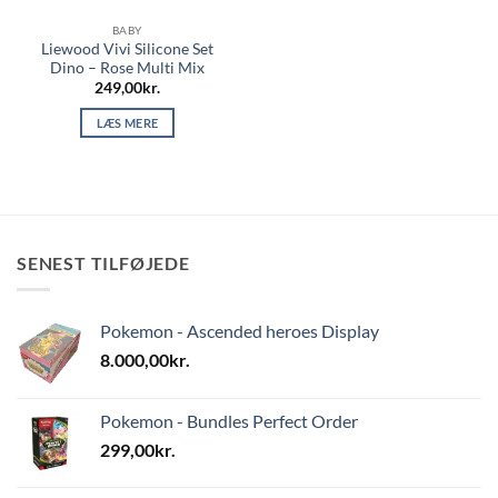
BABY
Liewood Vivi Silicone Set
Dino – Rose Multi Mix
249,00
kr.
LÆS MERE
SENEST TILFØJEDE
Pokemon - Ascended heroes Display
8.000,00
kr.
Pokemon - Bundles Perfect Order
299,00
kr.