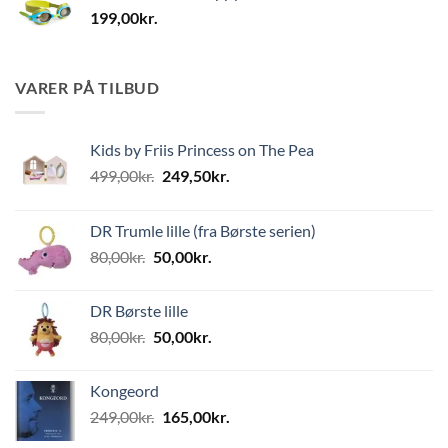
199,00
kr.
VARER PÅ TILBUD
Kids by Friis Princess on The Pea
Den
Den
499,00
kr.
249,50
kr.
oprindelige
aktuelle
pris
pris
DR Trumle lille (fra Børste serien)
var:
er:
Den
Den
80,00
kr.
50,00
kr.
499,00kr..
249,50kr..
oprindelige
aktuelle
pris
pris
DR Børste lille
var:
er:
Den
Den
80,00
kr.
50,00
kr.
80,00kr..
50,00kr..
oprindelige
aktuelle
pris
pris
Kongeord
var:
er:
Den
Den
249,00
kr.
165,00
kr.
80,00kr..
50,00kr..
oprindelige
aktuelle