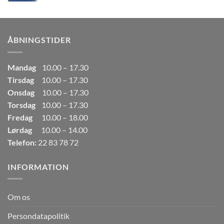
pris
pris
var:
er:
249,00kr..
165,00kr..
ÅBNINGSTIDER
Mandag
10.00 – 17.30
Tirsdag
10.00 – 17.30
Onsdag
10.00 – 17.30
Torsdag
10.00 – 17.30
Fredag
10.00 – 18.00
Lørdag
10.00 – 14.00
Telefon:
22 83 78 72
INFORMATION
Om os
Persondatapolitik