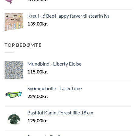
Kreul - 6 Bee Happy farver til stearin lys
139,00
kr.
TOP BEDØMTE
Mundbind - Liberty Eloise
115,00
kr.
Svømmebrille - Laser Lime
229,00
kr.
Bashful Kanin, Forest lille 18 cm
129,00
kr.