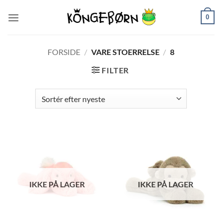
Fortsæt
0
til
indhold
FORSIDE
/
VARE STOERRELSE
/
8
FILTER
IKKE PÅ LAGER
IKKE PÅ LAGER