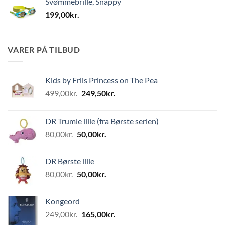
Svømmebrille, Snappy
199,00
kr.
VARER PÅ TILBUD
Kids by Friis Princess on The Pea
Den
Den
499,00
kr.
249,50
kr.
oprindelige
aktuelle
pris
pris
DR Trumle lille (fra Børste serien)
var:
er:
Den
Den
80,00
kr.
50,00
kr.
499,00kr..
249,50kr..
oprindelige
aktuelle
pris
pris
DR Børste lille
var:
er:
Den
Den
80,00
kr.
50,00
kr.
80,00kr..
50,00kr..
oprindelige
aktuelle
pris
pris
Kongeord
var:
er:
Den
Den
249,00
kr.
165,00
kr.
80,00kr..
50,00kr..
oprindelige
aktuelle