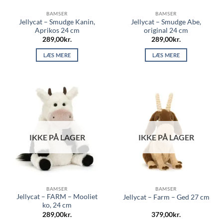
BAMSER
BAMSER
Jellycat – Smudge Kanin,
Jellycat – Smudge Abe,
Aprikos 24 cm
original 24 cm
289,00
kr.
289,00
kr.
LÆS MERE
LÆS MERE
IKKE PÅ LAGER
IKKE PÅ LAGER
BAMSER
BAMSER
Jellycat – FARM – Mooliet
Jellycat – Farm – Ged 27 cm
ko, 24 cm
289,00
kr.
379,00
kr.