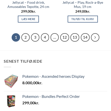
Jellycat – Food drink,
Jellycat – Play, Rock-a-Bye
Amuseables Tepotte, 24 cm
Mus, 19 cm
299,00
kr.
249,00
kr.
LÆS MERE
TILFØJ TIL KURV
1
2
3
4
…
12
13
14
SENEST TILFØJEDE
Pokemon - Ascended heroes Display
8.000,00
kr.
Pokemon - Bundles Perfect Order
299,00
kr.